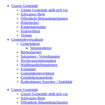
Zum
Unsere Gemeinde
Inhalt
Unsere Gemeinde stellt sich vor
springen
Schwarzes Brett
Öffentliche Bekanntmachungen
Historisches
Kindertagesstätte
Feuerwehren
Vereine
Gemeindeverwaltung
Gemeinderat
Sitzungsdienst
Bürgermeister
Satzungen / Verordnungen
Hochwasserinformation
Waldbrandinformationen
Formulare
Gemeindeentwicklung
Grundstücksangebote
Rothenburger Anzeiger / Amtsblatt
Unsere Gemeinde
Unsere Gemeinde stellt sich vor
Schwarzes Brett
Öffentliche Bekanntmachungen