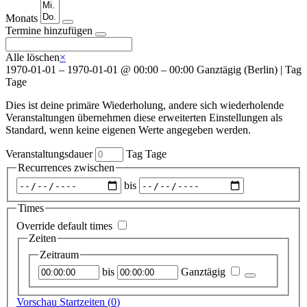
Monats
Termine hinzufügen
Alle löschen
×
1970-01-01
–
1970-01-01
@
00:00 – 00:00
Ganztägig
(
Berlin
)
|
Tag
Tage
Dies ist deine primäre Wiederholung, andere sich wiederholende
Veranstaltungen übernehmen diese erweiterten Einstellungen als
Standard, wenn keine eigenen Werte angegeben werden.
Veranstaltungsdauer
Tag
Tage
Recurrences zwischen
Zeitraum
bis
auswählen
Times
Override default times
Zeiten
Zeitraum
Startzeitpunkt
Endzeitpunkt
bis
Ganztägig
Vorschau Startzeiten (
0
)