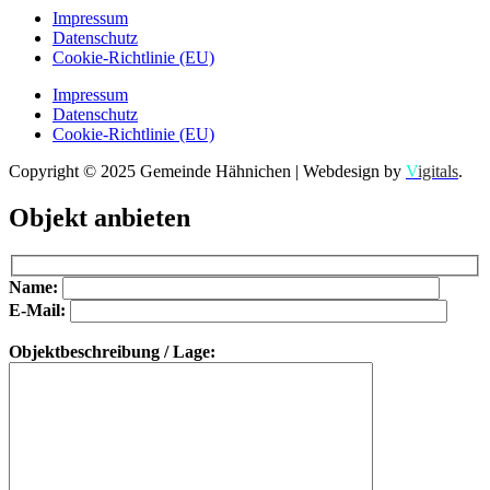
Impressum
Datenschutz
Cookie-Richtlinie (EU)
Impressum
Datenschutz
Cookie-Richtlinie (EU)
Copyright © 2025 Gemeinde Hähnichen | Webdesign by
V
igitals
.
Objekt anbieten
Bitte lasse dieses Feld leer.
Bitte lasse dieses Feld leer.
Name:
E-Mail:
Objektbeschreibung / Lage: