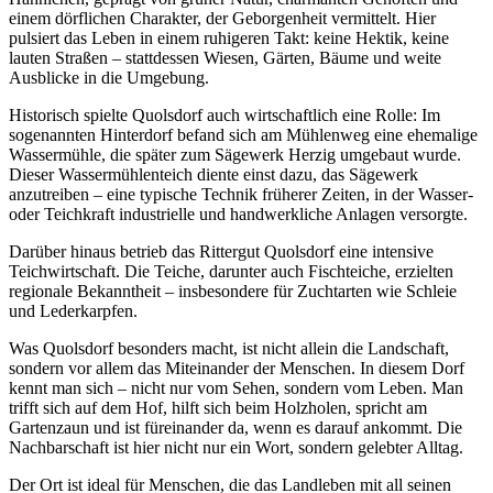
einem dörflichen Charakter, der Geborgenheit vermittelt. Hier
pulsiert das Leben in einem ruhigeren Takt: keine Hektik, keine
lauten Straßen – stattdessen Wiesen, Gärten, Bäume und weite
Ausblicke in die Umgebung.
Historisch spielte Quolsdorf auch wirtschaftlich eine Rolle: Im
sogenannten Hinterdorf befand sich am Mühlenweg eine ehemalige
Wassermühle, die später zum Sägewerk Herzig umgebaut wurde.
Dieser Wassermühlenteich diente einst dazu, das Sägewerk
anzutreiben – eine typische Technik früherer Zeiten, in der Wasser-
oder Teichkraft industrielle und handwerkliche Anlagen versorgte.
Darüber hinaus betrieb das Rittergut Quolsdorf eine intensive
Teichwirtschaft. Die Teiche, darunter auch Fischteiche, erzielten
regionale Bekanntheit – insbesondere für Zuchtarten wie Schleie
und Lederkarpfen.
Was Quolsdorf besonders macht, ist nicht allein die Landschaft,
sondern vor allem das Miteinander der Menschen. In diesem Dorf
kennt man sich – nicht nur vom Sehen, sondern vom Leben. Man
trifft sich auf dem Hof, hilft sich beim Holzholen, spricht am
Gartenzaun und ist füreinander da, wenn es darauf ankommt. Die
Nachbarschaft ist hier nicht nur ein Wort, sondern gelebter Alltag.
Der Ort ist ideal für Menschen, die das Landleben mit all seinen