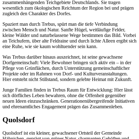
zusammenhängenden Teichgebiete Deutschlands. Sie tragen
wesentlich zum ökologischen Reichtum der Region bei und prägen
zugleich den Charakter des Dorfes.
Spaziert man durch Trebus, spürt man die tiefe Verbindung
zwischen Mensch und Natur. Sanfte Hügel, weitläufige Felder,
kleine Wälder und naturbelassene Wege bestimmen das Bild. Vorbei
an Teichufern, über alte Feldraine und durch lichte Alleen ergibt sich
eine Ruhe, wie sie kaum wohltuender sein kann.
Was Trebus darüber hinaus auszeichnet, ist seine gewachsene
Dorfgemeinschaft: Viele Bewohner bringen sich aktiv ein – in der
Pflege von Grünflächen, durch Unterstützung gemeinschaftlicher
Projekte oder im Rahmen von Dorf- und Kulturveranstaltungen.
Hier entsteht nicht Stillstand, sondern gelebte Heimat mit Zukunft.
Junge Familien finden in Trebus Raum für Entwicklung: Hier lässt
sich dörfliches Leben bewahren, ohne die Offenheit gegenüber
neuen Ideen einzuschränken. Generationenübergreifende Initiativen
und ehrenamtliches Engagement prägen das Zusammenleben.
Quolsdorf
Quolsdorf ist ein kleiner, gewachsener Ortsteil der Gemeinde
Hähnichen, geprägt von grüner Natur, charmanten Gehöften und