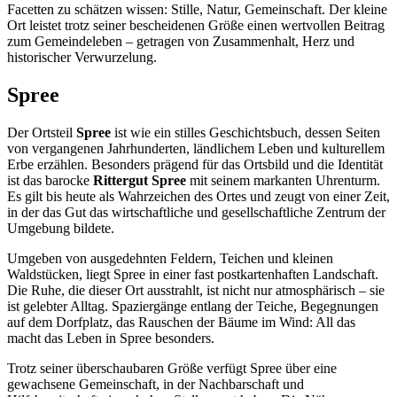
Facetten zu schätzen wissen: Stille, Natur, Gemeinschaft. Der kleine
Ort leistet trotz seiner bescheidenen Größe einen wertvollen Beitrag
zum Gemeindeleben – getragen von Zusammenhalt, Herz und
historischer Verwurzelung.
Spree
Der Ortsteil
Spree
ist wie ein stilles Geschichtsbuch, dessen Seiten
von vergangenen Jahrhunderten, ländlichem Leben und kulturellem
Erbe erzählen. Besonders prägend für das Ortsbild und die Identität
ist das barocke
Rittergut Spree
mit seinem markanten Uhrenturm.
Es gilt bis heute als Wahrzeichen des Ortes und zeugt von einer Zeit,
in der das Gut das wirtschaftliche und gesellschaftliche Zentrum der
Umgebung bildete.
Umgeben von ausgedehnten Feldern, Teichen und kleinen
Waldstücken, liegt Spree in einer fast postkartenhaften Landschaft.
Die Ruhe, die dieser Ort ausstrahlt, ist nicht nur atmosphärisch – sie
ist gelebter Alltag. Spaziergänge entlang der Teiche, Begegnungen
auf dem Dorfplatz, das Rauschen der Bäume im Wind: All das
macht das Leben in Spree besonders.
Trotz seiner überschaubaren Größe verfügt Spree über eine
gewachsene Gemeinschaft, in der Nachbarschaft und