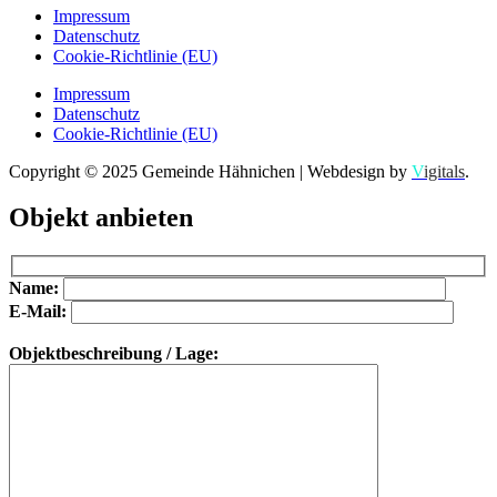
Impressum
Datenschutz
Cookie-Richtlinie (EU)
Impressum
Datenschutz
Cookie-Richtlinie (EU)
Copyright © 2025 Gemeinde Hähnichen | Webdesign by
V
igitals
.
Objekt anbieten
Bitte lasse dieses Feld leer.
Bitte lasse dieses Feld leer.
Name:
E-Mail:
Objektbeschreibung / Lage: