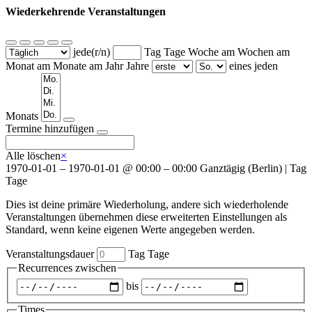
Wiederkehrende Veranstaltungen
jede(r/n)
Tag
Tage
Woche am
Wochen am
Monat am
Monate am
Jahr
Jahre
eines jeden
Wochentage
Monats
Termine hinzufügen
Alle löschen
×
1970-01-01
–
1970-01-01
@
00:00 – 00:00
Ganztägig
(
Berlin
)
|
Tag
Tage
Dies ist deine primäre Wiederholung, andere sich wiederholende
Veranstaltungen übernehmen diese erweiterten Einstellungen als
Standard, wenn keine eigenen Werte angegeben werden.
Veranstaltungsdauer
Tag
Tage
Recurrences zwischen
Zeitraum
bis
auswählen
Times