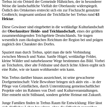
Trebus ist ein Ortsteil der Gemeinde Hähnichen, der in besonderer
Weise die landschaftliche Vielfalt der Oberlausitz widerspiegelt.
Östlich des Ortskernes erstreckt sich ein zur Fischzucht genutzter
Großteich; insgesamt umfasst die Teichfläche bei Trebus rund
63
Hektar
.
Diese Gewässer sind eingebettet in die weitläufige Kulturlandschaft
der
Oberlausitzer Heide- und Teichlandschaft
, eines der größten
zusammenhängenden Teichgebiete Deutschlands. Sie tragen
wesentlich zum ökologischen Reichtum der Region bei und prägen
zugleich den Charakter des Dorfes.
Spaziert man durch Trebus, spürt man die tiefe Verbindung
zwischen Mensch und Natur. Sanfte Hügel, weitläufige Felder,
kleine Wälder und naturbelassene Wege bestimmen das Bild. Vorbei
an Teichufern, über alte Feldraine und durch lichte Alleen ergibt sich
eine Ruhe, wie sie kaum wohltuender sein kann.
Was Trebus darüber hinaus auszeichnet, ist seine gewachsene
Dorfgemeinschaft: Viele Bewohner bringen sich aktiv ein – in der
Pflege von Grünflächen, durch Unterstützung gemeinschaftlicher
Projekte oder im Rahmen von Dorf- und Kulturveranstaltungen.
Hier entsteht nicht Stillstand, sondern gelebte Heimat mit Zukunft.
Junge Familien finden in Trebus Raum für Entwicklung: Hier lässt