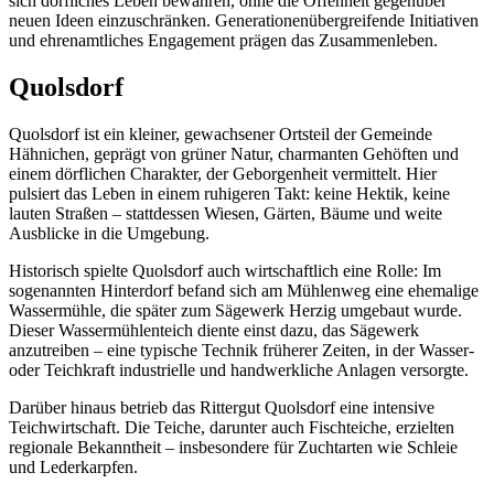
sich dörfliches Leben bewahren, ohne die Offenheit gegenüber
neuen Ideen einzuschränken. Generationenübergreifende Initiativen
und ehrenamtliches Engagement prägen das Zusammenleben.
Quolsdorf
Quolsdorf ist ein kleiner, gewachsener Ortsteil der Gemeinde
Hähnichen, geprägt von grüner Natur, charmanten Gehöften und
einem dörflichen Charakter, der Geborgenheit vermittelt. Hier
pulsiert das Leben in einem ruhigeren Takt: keine Hektik, keine
lauten Straßen – stattdessen Wiesen, Gärten, Bäume und weite
Ausblicke in die Umgebung.
Historisch spielte Quolsdorf auch wirtschaftlich eine Rolle: Im
sogenannten Hinterdorf befand sich am Mühlenweg eine ehemalige
Wassermühle, die später zum Sägewerk Herzig umgebaut wurde.
Dieser Wassermühlenteich diente einst dazu, das Sägewerk
anzutreiben – eine typische Technik früherer Zeiten, in der Wasser-
oder Teichkraft industrielle und handwerkliche Anlagen versorgte.
Darüber hinaus betrieb das Rittergut Quolsdorf eine intensive
Teichwirtschaft. Die Teiche, darunter auch Fischteiche, erzielten
regionale Bekanntheit – insbesondere für Zuchtarten wie Schleie
und Lederkarpfen.