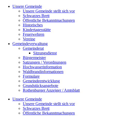
Zum
Unsere Gemeinde
Inhalt
Unsere Gemeinde stellt sich vor
springen
Schwarzes Brett
Öffentliche Bekanntmachungen
Historisches
Kindertagesstätte
Feuerwehren
Vereine
Gemeindeverwaltung
Gemeinderat
Sitzungsdienst
Bürgermeister
Satzungen / Verordnungen
Hochwasserinformation
Waldbrandinformationen
Formulare
Gemeindeentwicklung
Grundstücksangebote
Rothenburger Anzeiger / Amtsblatt
Unsere Gemeinde
Unsere Gemeinde stellt sich vor
Schwarzes Brett
Öffentliche Bekanntmachungen