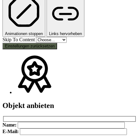
Animationen stoppen
Links hervorheben
Skip To Content
Einstellungen zurücksetzen
Objekt anbieten
Bitte lasse dieses Feld leer.
Bitte lasse dieses Feld leer.
Name:
E-Mail: