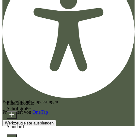
Barrierefreiheitsanpassungen
Inhaltsmodule
Schriftgröße
Präsentiert von
OneTap
Werkzeugleiste ausblenden
Standard