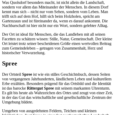
Was Quolsdorf besonders macht, ist nicht allein die Landschaft,
sondern vor allem das Miteinander der Menschen. In diesem Dorf
kennt man sich – nicht nur vom Sehen, sondern vom Leben. Man
trifft sich auf dem Hof, hilft sich beim Holzholen, spricht am
Gartenzaun und ist füreinander da, wenn es darauf ankommt. Die
Nachbarschaft ist hier nicht nur ein Wort, sondern gelebter Alltag.
Der Ort ist ideal für Menschen, die das Landleben mit all seinen
Facetten zu schätzen wissen: Stille, Natur, Gemeinschaft. Der kleine
Ort leistet trotz seiner bescheidenen Größe einen wertvollen Beitrag
zum Gemeindeleben – getragen von Zusammenhalt, Herz und
historischer Verwurzelung.
Spree
Der Ortsteil
Spree
ist wie ein stilles Geschichtsbuch, dessen Seiten
von vergangenen Jahrhunderten, ländlichem Leben und kulturellem
Erbe erzählen. Besonders prägend für das Ortsbild und die Identität
ist das barocke
Rittergut Spree
mit seinem markanten Uhrenturm.
Es gilt bis heute als Wahrzeichen des Ortes und zeugt von einer Zeit,
in der das Gut das wirtschaftliche und gesellschaftliche Zentrum der
Umgebung bildete.
Umgeben von ausgedehnten Feldern, Teichen und kleinen