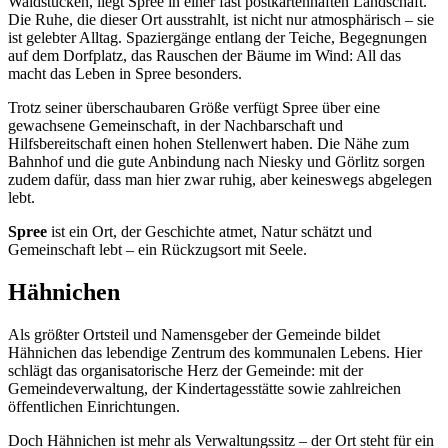
Waldstücken, liegt Spree in einer fast postkartenhaften Landschaft.
Die Ruhe, die dieser Ort ausstrahlt, ist nicht nur atmosphärisch – sie
ist gelebter Alltag. Spaziergänge entlang der Teiche, Begegnungen
auf dem Dorfplatz, das Rauschen der Bäume im Wind: All das
macht das Leben in Spree besonders.
Trotz seiner überschaubaren Größe verfügt Spree über eine
gewachsene Gemeinschaft, in der Nachbarschaft und
Hilfsbereitschaft einen hohen Stellenwert haben. Die Nähe zum
Bahnhof und die gute Anbindung nach Niesky und Görlitz sorgen
zudem dafür, dass man hier zwar ruhig, aber keineswegs abgelegen
lebt.
Spree
ist ein Ort, der Geschichte atmet, Natur schätzt und
Gemeinschaft lebt – ein Rückzugsort mit Seele.
Hähnichen
Als größter Ortsteil und Namensgeber der Gemeinde bildet
Hähnichen das lebendige Zentrum des kommunalen Lebens. Hier
schlägt das organisatorische Herz der Gemeinde: mit der
Gemeindeverwaltung, der Kindertagesstätte sowie zahlreichen
öffentlichen Einrichtungen.
Doch Hähnichen ist mehr als Verwaltungssitz – der Ort steht für ein