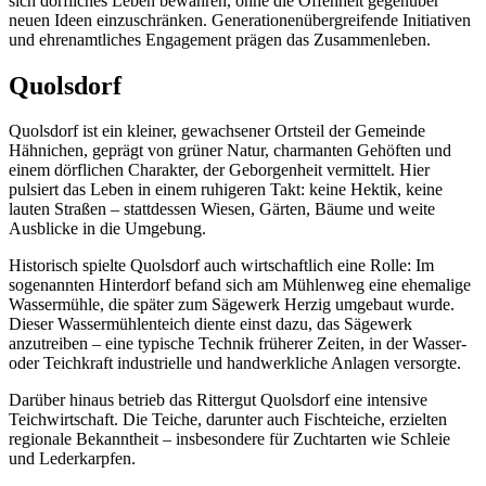
sich dörfliches Leben bewahren, ohne die Offenheit gegenüber
neuen Ideen einzuschränken. Generationenübergreifende Initiativen
und ehrenamtliches Engagement prägen das Zusammenleben.
Quolsdorf
Quolsdorf ist ein kleiner, gewachsener Ortsteil der Gemeinde
Hähnichen, geprägt von grüner Natur, charmanten Gehöften und
einem dörflichen Charakter, der Geborgenheit vermittelt. Hier
pulsiert das Leben in einem ruhigeren Takt: keine Hektik, keine
lauten Straßen – stattdessen Wiesen, Gärten, Bäume und weite
Ausblicke in die Umgebung.
Historisch spielte Quolsdorf auch wirtschaftlich eine Rolle: Im
sogenannten Hinterdorf befand sich am Mühlenweg eine ehemalige
Wassermühle, die später zum Sägewerk Herzig umgebaut wurde.
Dieser Wassermühlenteich diente einst dazu, das Sägewerk
anzutreiben – eine typische Technik früherer Zeiten, in der Wasser-
oder Teichkraft industrielle und handwerkliche Anlagen versorgte.
Darüber hinaus betrieb das Rittergut Quolsdorf eine intensive
Teichwirtschaft. Die Teiche, darunter auch Fischteiche, erzielten
regionale Bekanntheit – insbesondere für Zuchtarten wie Schleie
und Lederkarpfen.