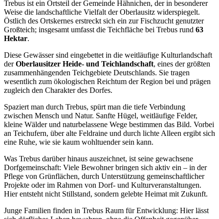
Trebus ist ein Ortsteil der Gemeinde Hähnichen, der in besonderer
Weise die landschaftliche Vielfalt der Oberlausitz widerspiegelt.
Östlich des Ortskernes erstreckt sich ein zur Fischzucht genutzter
Großteich; insgesamt umfasst die Teichfläche bei Trebus rund
63
Hektar
.
Diese Gewässer sind eingebettet in die weitläufige Kulturlandschaft
der
Oberlausitzer Heide- und Teichlandschaft
, eines der größten
zusammenhängenden Teichgebiete Deutschlands. Sie tragen
wesentlich zum ökologischen Reichtum der Region bei und prägen
zugleich den Charakter des Dorfes.
Spaziert man durch Trebus, spürt man die tiefe Verbindung
zwischen Mensch und Natur. Sanfte Hügel, weitläufige Felder,
kleine Wälder und naturbelassene Wege bestimmen das Bild. Vorbei
an Teichufern, über alte Feldraine und durch lichte Alleen ergibt sich
eine Ruhe, wie sie kaum wohltuender sein kann.
Was Trebus darüber hinaus auszeichnet, ist seine gewachsene
Dorfgemeinschaft: Viele Bewohner bringen sich aktiv ein – in der
Pflege von Grünflächen, durch Unterstützung gemeinschaftlicher
Projekte oder im Rahmen von Dorf- und Kulturveranstaltungen.
Hier entsteht nicht Stillstand, sondern gelebte Heimat mit Zukunft.
Junge Familien finden in Trebus Raum für Entwicklung: Hier lässt