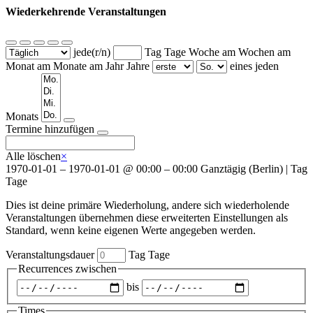
Wiederkehrende Veranstaltungen
jede(r/n)
Tag
Tage
Woche am
Wochen am
Monat am
Monate am
Jahr
Jahre
eines jeden
Wochentage
Monats
Termine hinzufügen
Alle löschen
×
1970-01-01
–
1970-01-01
@
00:00 – 00:00
Ganztägig
(
Berlin
)
|
Tag
Tage
Dies ist deine primäre Wiederholung, andere sich wiederholende
Veranstaltungen übernehmen diese erweiterten Einstellungen als
Standard, wenn keine eigenen Werte angegeben werden.
Veranstaltungsdauer
Tag
Tage
Recurrences zwischen
Zeitraum
bis
auswählen
Times