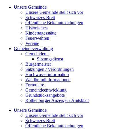
Zum
Unsere Gemeinde
Inhalt
Unsere Gemeinde stellt sich vor
springen
Schwarzes Brett
Öffentliche Bekanntmachungen
Historisches
Kindertagesstätte
Feuerwehren
Vereine
Gemeindeverwaltung
Gemeinderat
Sitzungsdienst
Bürgermeister
Satzungen / Verordnungen
Hochwasserinformation
Waldbrandinformationen
Formulare
Gemeindeentwicklung
Grundstücksangebote
Rothenburger Anzeiger / Amtsblatt
Unsere Gemeinde
Unsere Gemeinde stellt sich vor
Schwarzes Brett
Öffentliche Bekanntmachungen