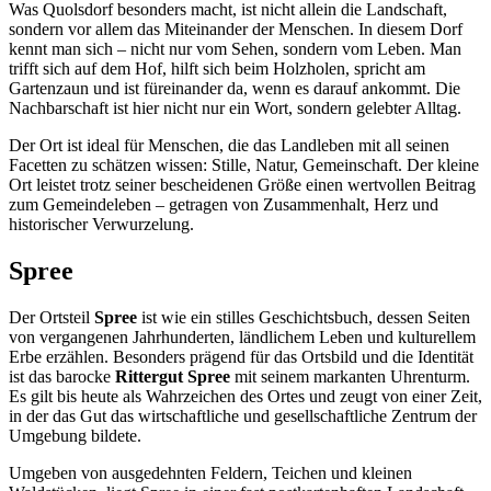
Was Quolsdorf besonders macht, ist nicht allein die Landschaft,
sondern vor allem das Miteinander der Menschen. In diesem Dorf
kennt man sich – nicht nur vom Sehen, sondern vom Leben. Man
trifft sich auf dem Hof, hilft sich beim Holzholen, spricht am
Gartenzaun und ist füreinander da, wenn es darauf ankommt. Die
Nachbarschaft ist hier nicht nur ein Wort, sondern gelebter Alltag.
Der Ort ist ideal für Menschen, die das Landleben mit all seinen
Facetten zu schätzen wissen: Stille, Natur, Gemeinschaft. Der kleine
Ort leistet trotz seiner bescheidenen Größe einen wertvollen Beitrag
zum Gemeindeleben – getragen von Zusammenhalt, Herz und
historischer Verwurzelung.
Spree
Der Ortsteil
Spree
ist wie ein stilles Geschichtsbuch, dessen Seiten
von vergangenen Jahrhunderten, ländlichem Leben und kulturellem
Erbe erzählen. Besonders prägend für das Ortsbild und die Identität
ist das barocke
Rittergut Spree
mit seinem markanten Uhrenturm.
Es gilt bis heute als Wahrzeichen des Ortes und zeugt von einer Zeit,
in der das Gut das wirtschaftliche und gesellschaftliche Zentrum der
Umgebung bildete.
Umgeben von ausgedehnten Feldern, Teichen und kleinen