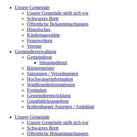
Zum
Unsere Gemeinde
Inhalt
Unsere Gemeinde stellt sich vor
springen
Schwarzes Brett
Öffentliche Bekanntmachungen
Historisches
Kindertagesstätte
Feuerwehren
Vereine
Gemeindeverwaltung
Gemeinderat
Sitzungsdienst
Bürgermeister
Satzungen / Verordnungen
Hochwasserinformation
Waldbrandinformationen
Formulare
Gemeindeentwicklung
Grundstücksangebote
Rothenburger Anzeiger / Amtsblatt
Unsere Gemeinde
Unsere Gemeinde stellt sich vor
Schwarzes Brett
Öffentliche Bekanntmachungen