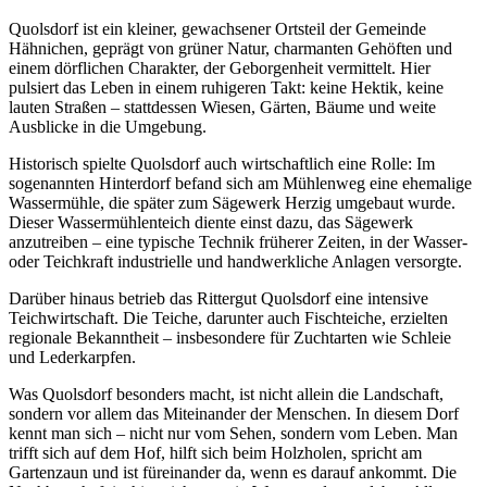
Quolsdorf ist ein kleiner, gewachsener Ortsteil der Gemeinde
Hähnichen, geprägt von grüner Natur, charmanten Gehöften und
einem dörflichen Charakter, der Geborgenheit vermittelt. Hier
pulsiert das Leben in einem ruhigeren Takt: keine Hektik, keine
lauten Straßen – stattdessen Wiesen, Gärten, Bäume und weite
Ausblicke in die Umgebung.
Historisch spielte Quolsdorf auch wirtschaftlich eine Rolle: Im
sogenannten Hinterdorf befand sich am Mühlenweg eine ehemalige
Wassermühle, die später zum Sägewerk Herzig umgebaut wurde.
Dieser Wassermühlenteich diente einst dazu, das Sägewerk
anzutreiben – eine typische Technik früherer Zeiten, in der Wasser-
oder Teichkraft industrielle und handwerkliche Anlagen versorgte.
Darüber hinaus betrieb das Rittergut Quolsdorf eine intensive
Teichwirtschaft. Die Teiche, darunter auch Fischteiche, erzielten
regionale Bekanntheit – insbesondere für Zuchtarten wie Schleie
und Lederkarpfen.
Was Quolsdorf besonders macht, ist nicht allein die Landschaft,
sondern vor allem das Miteinander der Menschen. In diesem Dorf
kennt man sich – nicht nur vom Sehen, sondern vom Leben. Man
trifft sich auf dem Hof, hilft sich beim Holzholen, spricht am
Gartenzaun und ist füreinander da, wenn es darauf ankommt. Die