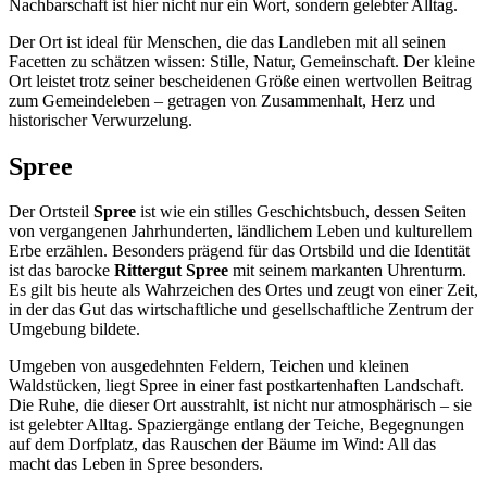
Nachbarschaft ist hier nicht nur ein Wort, sondern gelebter Alltag.
Der Ort ist ideal für Menschen, die das Landleben mit all seinen
Facetten zu schätzen wissen: Stille, Natur, Gemeinschaft. Der kleine
Ort leistet trotz seiner bescheidenen Größe einen wertvollen Beitrag
zum Gemeindeleben – getragen von Zusammenhalt, Herz und
historischer Verwurzelung.
Spree
Der Ortsteil
Spree
ist wie ein stilles Geschichtsbuch, dessen Seiten
von vergangenen Jahrhunderten, ländlichem Leben und kulturellem
Erbe erzählen. Besonders prägend für das Ortsbild und die Identität
ist das barocke
Rittergut Spree
mit seinem markanten Uhrenturm.
Es gilt bis heute als Wahrzeichen des Ortes und zeugt von einer Zeit,
in der das Gut das wirtschaftliche und gesellschaftliche Zentrum der
Umgebung bildete.
Umgeben von ausgedehnten Feldern, Teichen und kleinen
Waldstücken, liegt Spree in einer fast postkartenhaften Landschaft.
Die Ruhe, die dieser Ort ausstrahlt, ist nicht nur atmosphärisch – sie
ist gelebter Alltag. Spaziergänge entlang der Teiche, Begegnungen
auf dem Dorfplatz, das Rauschen der Bäume im Wind: All das
macht das Leben in Spree besonders.