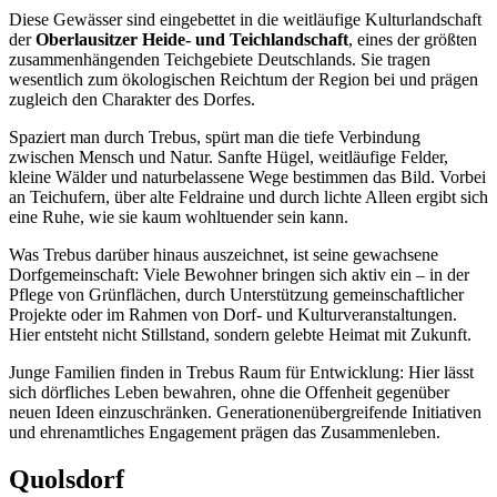
Diese Gewässer sind eingebettet in die weitläufige Kulturlandschaft
der
Oberlausitzer Heide- und Teichlandschaft
, eines der größten
zusammenhängenden Teichgebiete Deutschlands. Sie tragen
wesentlich zum ökologischen Reichtum der Region bei und prägen
zugleich den Charakter des Dorfes.
Spaziert man durch Trebus, spürt man die tiefe Verbindung
zwischen Mensch und Natur. Sanfte Hügel, weitläufige Felder,
kleine Wälder und naturbelassene Wege bestimmen das Bild. Vorbei
an Teichufern, über alte Feldraine und durch lichte Alleen ergibt sich
eine Ruhe, wie sie kaum wohltuender sein kann.
Was Trebus darüber hinaus auszeichnet, ist seine gewachsene
Dorfgemeinschaft: Viele Bewohner bringen sich aktiv ein – in der
Pflege von Grünflächen, durch Unterstützung gemeinschaftlicher
Projekte oder im Rahmen von Dorf- und Kulturveranstaltungen.
Hier entsteht nicht Stillstand, sondern gelebte Heimat mit Zukunft.
Junge Familien finden in Trebus Raum für Entwicklung: Hier lässt
sich dörfliches Leben bewahren, ohne die Offenheit gegenüber
neuen Ideen einzuschränken. Generationenübergreifende Initiativen
und ehrenamtliches Engagement prägen das Zusammenleben.
Quolsdorf