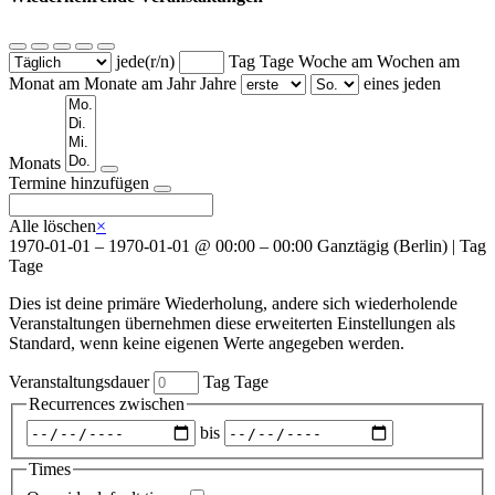
jede(r/n)
Tag
Tage
Woche am
Wochen am
Monat am
Monate am
Jahr
Jahre
eines jeden
Wochentage
Monats
Termine hinzufügen
Alle löschen
×
1970-01-01
–
1970-01-01
@
00:00 – 00:00
Ganztägig
(
Berlin
)
|
Tag
Tage
Dies ist deine primäre Wiederholung, andere sich wiederholende
Veranstaltungen übernehmen diese erweiterten Einstellungen als
Standard, wenn keine eigenen Werte angegeben werden.
Veranstaltungsdauer
Tag
Tage
Recurrences zwischen
Zeitraum
bis
auswählen
Times