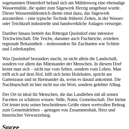
sogenannten Hinterdorf befand sich am Mühlenweg eine ehemalige
Wassermühle, die später zum Sägewerk Herzig umgebaut wurde.
Dieser Wassermühlenteich diente einst dazu, das Sägewerk
anzutreiben – eine typische Technik früherer Zeiten, in der Wasser-
oder Teichkraft industrielle und handwerkliche Anlagen versorgte.
Darüber hinaus betrieb das Rittergut Quolsdorf eine intensive
Teichwirtschaft. Die Teiche, darunter auch Fischteiche, erzielten
regionale Bekanntheit – insbesondere für Zuchtarten wie Schleie
und Lederkarpfen.
Was Quolsdorf besonders macht, ist nicht allein die Landschaft,
sondern vor allem das Miteinander der Menschen. In diesem Dorf
kennt man sich – nicht nur vom Sehen, sondern vom Leben. Man
trifft sich auf dem Hof, hilft sich beim Holzholen, spricht am
Gartenzaun und ist füreinander da, wenn es darauf ankommt. Die
Nachbarschaft ist hier nicht nur ein Wort, sondern gelebter Alltag.
Der Ort ist ideal für Menschen, die das Landleben mit all seinen
Facetten zu schätzen wissen: Stille, Natur, Gemeinschaft. Der kleine
Ort leistet trotz seiner bescheidenen Größe einen wertvollen Beitrag
zum Gemeindeleben – getragen von Zusammenhalt, Herz und
historischer Verwurzelung.
Spree