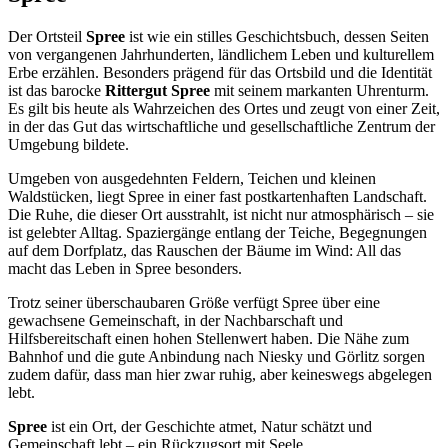
Der Ortsteil
Spree
ist wie ein stilles Geschichtsbuch, dessen Seiten
von vergangenen Jahrhunderten, ländlichem Leben und kulturellem
Erbe erzählen. Besonders prägend für das Ortsbild und die Identität
ist das barocke
Rittergut Spree
mit seinem markanten Uhrenturm.
Es gilt bis heute als Wahrzeichen des Ortes und zeugt von einer Zeit,
in der das Gut das wirtschaftliche und gesellschaftliche Zentrum der
Umgebung bildete.
Umgeben von ausgedehnten Feldern, Teichen und kleinen
Waldstücken, liegt Spree in einer fast postkartenhaften Landschaft.
Die Ruhe, die dieser Ort ausstrahlt, ist nicht nur atmosphärisch – sie
ist gelebter Alltag. Spaziergänge entlang der Teiche, Begegnungen
auf dem Dorfplatz, das Rauschen der Bäume im Wind: All das
macht das Leben in Spree besonders.
Trotz seiner überschaubaren Größe verfügt Spree über eine
gewachsene Gemeinschaft, in der Nachbarschaft und
Hilfsbereitschaft einen hohen Stellenwert haben. Die Nähe zum
Bahnhof und die gute Anbindung nach Niesky und Görlitz sorgen
zudem dafür, dass man hier zwar ruhig, aber keineswegs abgelegen
lebt.
Spree
ist ein Ort, der Geschichte atmet, Natur schätzt und
Gemeinschaft lebt – ein Rückzugsort mit Seele.