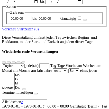
bis
Zeiten
Zeitraum
Startzeitpunkt
Endzeitpunkt
bis
Ganztägig
Vorschau Startzeiten (
0
)
Diese Veranstaltung umfasst jeden Tag zwischen Beginn- und
Enddatum, mit der Start- und Endzeit an jedem dieser Tage.
Wiederkehrende Veranstaltungen
jede(r/n)
Tag
Tage
Woche am
Wochen am
Monat am
Monate am
Jahr
Jahre
eines jeden
Wochentage
Monats
Termine hinzufügen
Alle löschen
×
1970-01-01
–
1970-01-01
@
00:00 – 00:00
Ganztägig
(
Berlin
)
|
Tag