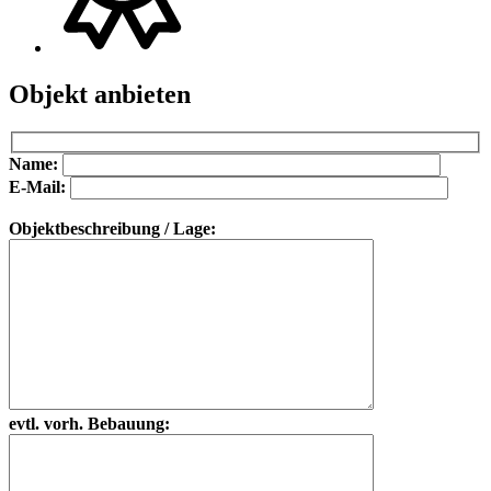
Objekt anbieten
Bitte lasse dieses Feld leer.
Bitte lasse dieses Feld leer.
Name:
E-Mail:
Objektbeschreibung / Lage:
evtl. vorh. Bebauung: