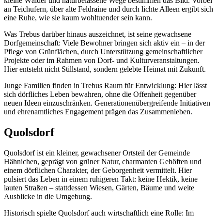
kleine Wälder und naturbelassene Wege bestimmen das Bild. Vorbei
an Teichufern, über alte Feldraine und durch lichte Alleen ergibt sich
eine Ruhe, wie sie kaum wohltuender sein kann.
Was Trebus darüber hinaus auszeichnet, ist seine gewachsene
Dorfgemeinschaft: Viele Bewohner bringen sich aktiv ein – in der
Pflege von Grünflächen, durch Unterstützung gemeinschaftlicher
Projekte oder im Rahmen von Dorf- und Kulturveranstaltungen.
Hier entsteht nicht Stillstand, sondern gelebte Heimat mit Zukunft.
Junge Familien finden in Trebus Raum für Entwicklung: Hier lässt
sich dörfliches Leben bewahren, ohne die Offenheit gegenüber
neuen Ideen einzuschränken. Generationenübergreifende Initiativen
und ehrenamtliches Engagement prägen das Zusammenleben.
Quolsdorf
Quolsdorf ist ein kleiner, gewachsener Ortsteil der Gemeinde
Hähnichen, geprägt von grüner Natur, charmanten Gehöften und
einem dörflichen Charakter, der Geborgenheit vermittelt. Hier
pulsiert das Leben in einem ruhigeren Takt: keine Hektik, keine
lauten Straßen – stattdessen Wiesen, Gärten, Bäume und weite
Ausblicke in die Umgebung.
Historisch spielte Quolsdorf auch wirtschaftlich eine Rolle: Im