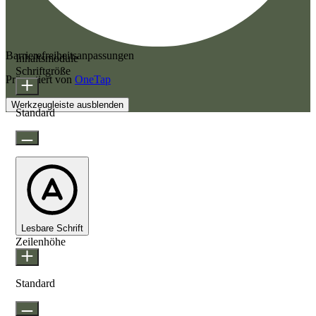
Barrierefreiheitsanpassungen
Inhaltsmodule
Schriftgröße
Präsentiert von
OneTap
Werkzeugleiste ausblenden
Standard
Lesbare Schrift
Zeilenhöhe
Standard