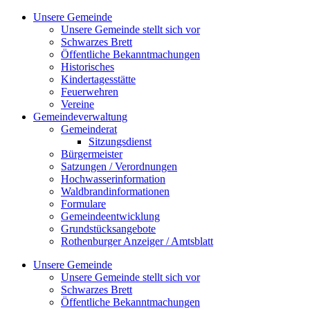
Zum
Unsere Gemeinde
Inhalt
Unsere Gemeinde stellt sich vor
springen
Schwarzes Brett
Öffentliche Bekanntmachungen
Historisches
Kindertagesstätte
Feuerwehren
Vereine
Gemeindeverwaltung
Gemeinderat
Sitzungsdienst
Bürgermeister
Satzungen / Verordnungen
Hochwasserinformation
Waldbrandinformationen
Formulare
Gemeindeentwicklung
Grundstücksangebote
Rothenburger Anzeiger / Amtsblatt
Unsere Gemeinde
Unsere Gemeinde stellt sich vor
Schwarzes Brett
Öffentliche Bekanntmachungen