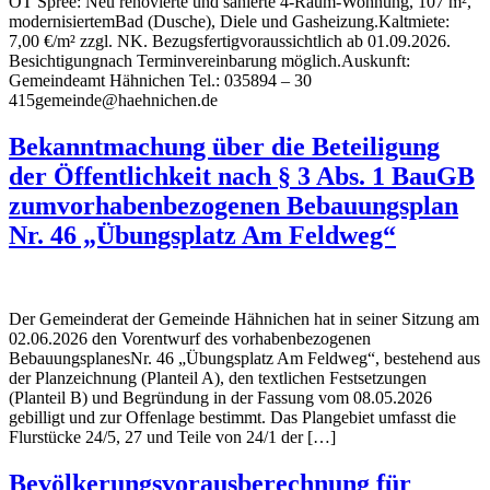
OT Spree: Neu renovierte und sanierte 4-Raum-Wohnung, 107 m²,
modernisiertemBad (Dusche), Diele und Gasheizung.Kaltmiete:
7,00 €/m² zzgl. NK. Bezugsfertigvoraussichtlich ab 01.09.2026.
Besichtigungnach Terminvereinbarung möglich.Auskunft:
Gemeindeamt Hähnichen Tel.: 035894 – 30
415gemeinde@haehnichen.de
Bekanntmachung über die Beteiligung
der Öffentlichkeit nach § 3 Abs. 1 BauGB
zumvorhabenbezogenen Bebauungsplan
Nr. 46 „Übungsplatz Am Feldweg“
Der Gemeinderat der Gemeinde Hähnichen hat in seiner Sitzung am
02.06.2026 den Vorentwurf des vorhabenbezogenen
BebauungsplanesNr. 46 „Übungsplatz Am Feldweg“, bestehend aus
der Planzeichnung (Planteil A), den textlichen Festsetzungen
(Planteil B) und Begründung in der Fassung vom 08.05.2026
gebilligt und zur Offenlage bestimmt. Das Plangebiet umfasst die
Flurstücke 24/5, 27 und Teile von 24/1 der […]
Bevölkerungsvorausberechnung für