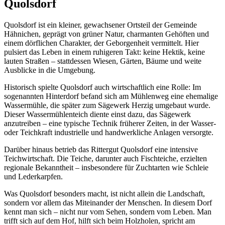
Quolsdorf
Quolsdorf ist ein kleiner, gewachsener Ortsteil der Gemeinde
Hähnichen, geprägt von grüner Natur, charmanten Gehöften und
einem dörflichen Charakter, der Geborgenheit vermittelt. Hier
pulsiert das Leben in einem ruhigeren Takt: keine Hektik, keine
lauten Straßen – stattdessen Wiesen, Gärten, Bäume und weite
Ausblicke in die Umgebung.
Historisch spielte Quolsdorf auch wirtschaftlich eine Rolle: Im
sogenannten Hinterdorf befand sich am Mühlenweg eine ehemalige
Wassermühle, die später zum Sägewerk Herzig umgebaut wurde.
Dieser Wassermühlenteich diente einst dazu, das Sägewerk
anzutreiben – eine typische Technik früherer Zeiten, in der Wasser-
oder Teichkraft industrielle und handwerkliche Anlagen versorgte.
Darüber hinaus betrieb das Rittergut Quolsdorf eine intensive
Teichwirtschaft. Die Teiche, darunter auch Fischteiche, erzielten
regionale Bekanntheit – insbesondere für Zuchtarten wie Schleie
und Lederkarpfen.
Was Quolsdorf besonders macht, ist nicht allein die Landschaft,
sondern vor allem das Miteinander der Menschen. In diesem Dorf
kennt man sich – nicht nur vom Sehen, sondern vom Leben. Man
trifft sich auf dem Hof, hilft sich beim Holzholen, spricht am