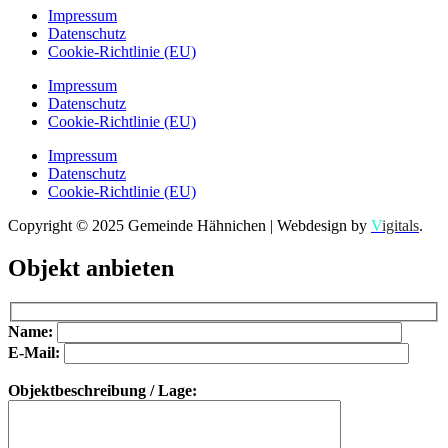
Impressum
Datenschutz
Cookie-Richtlinie (EU)
Impressum
Datenschutz
Cookie-Richtlinie (EU)
Impressum
Datenschutz
Cookie-Richtlinie (EU)
Copyright © 2025 Gemeinde Hähnichen | Webdesign by
V
igitals
.
Objekt anbieten
Bitte lasse dieses Feld leer.
Bitte lasse dieses Feld leer.
Name:
E-Mail:
Objektbeschreibung / Lage: