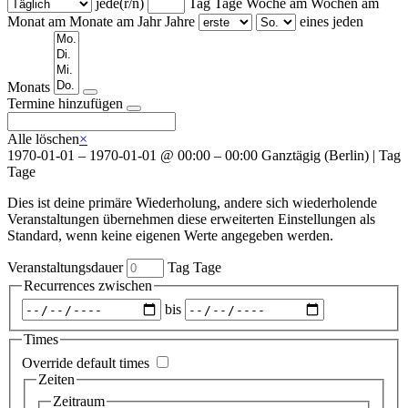
jede(r/n)
Tag
Tage
Woche am
Wochen am
Monat am
Monate am
Jahr
Jahre
eines jeden
Wochentage
Monats
Termine hinzufügen
Alle löschen
×
1970-01-01
–
1970-01-01
@
00:00 – 00:00
Ganztägig
(
Berlin
)
|
Tag
Tage
Dies ist deine primäre Wiederholung, andere sich wiederholende
Veranstaltungen übernehmen diese erweiterten Einstellungen als
Standard, wenn keine eigenen Werte angegeben werden.
Veranstaltungsdauer
Tag
Tage
Recurrences zwischen
Zeitraum
bis
auswählen
Times
Override default times
Zeiten
Zeitraum