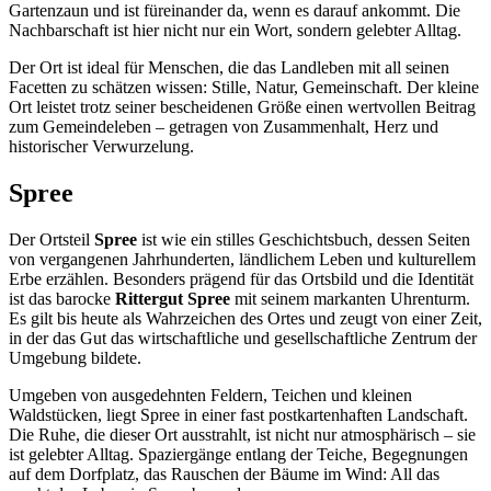
Gartenzaun und ist füreinander da, wenn es darauf ankommt. Die
Nachbarschaft ist hier nicht nur ein Wort, sondern gelebter Alltag.
Der Ort ist ideal für Menschen, die das Landleben mit all seinen
Facetten zu schätzen wissen: Stille, Natur, Gemeinschaft. Der kleine
Ort leistet trotz seiner bescheidenen Größe einen wertvollen Beitrag
zum Gemeindeleben – getragen von Zusammenhalt, Herz und
historischer Verwurzelung.
Spree
Der Ortsteil
Spree
ist wie ein stilles Geschichtsbuch, dessen Seiten
von vergangenen Jahrhunderten, ländlichem Leben und kulturellem
Erbe erzählen. Besonders prägend für das Ortsbild und die Identität
ist das barocke
Rittergut Spree
mit seinem markanten Uhrenturm.
Es gilt bis heute als Wahrzeichen des Ortes und zeugt von einer Zeit,
in der das Gut das wirtschaftliche und gesellschaftliche Zentrum der
Umgebung bildete.
Umgeben von ausgedehnten Feldern, Teichen und kleinen
Waldstücken, liegt Spree in einer fast postkartenhaften Landschaft.
Die Ruhe, die dieser Ort ausstrahlt, ist nicht nur atmosphärisch – sie
ist gelebter Alltag. Spaziergänge entlang der Teiche, Begegnungen
auf dem Dorfplatz, das Rauschen der Bäume im Wind: All das