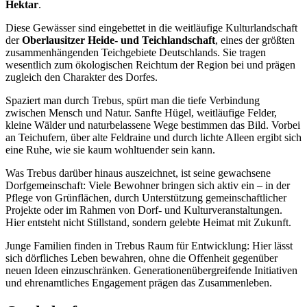
Hektar
.
Diese Gewässer sind eingebettet in die weitläufige Kulturlandschaft
der
Oberlausitzer Heide- und Teichlandschaft
, eines der größten
zusammenhängenden Teichgebiete Deutschlands. Sie tragen
wesentlich zum ökologischen Reichtum der Region bei und prägen
zugleich den Charakter des Dorfes.
Spaziert man durch Trebus, spürt man die tiefe Verbindung
zwischen Mensch und Natur. Sanfte Hügel, weitläufige Felder,
kleine Wälder und naturbelassene Wege bestimmen das Bild. Vorbei
an Teichufern, über alte Feldraine und durch lichte Alleen ergibt sich
eine Ruhe, wie sie kaum wohltuender sein kann.
Was Trebus darüber hinaus auszeichnet, ist seine gewachsene
Dorfgemeinschaft: Viele Bewohner bringen sich aktiv ein – in der
Pflege von Grünflächen, durch Unterstützung gemeinschaftlicher
Projekte oder im Rahmen von Dorf- und Kulturveranstaltungen.
Hier entsteht nicht Stillstand, sondern gelebte Heimat mit Zukunft.
Junge Familien finden in Trebus Raum für Entwicklung: Hier lässt
sich dörfliches Leben bewahren, ohne die Offenheit gegenüber
neuen Ideen einzuschränken. Generationenübergreifende Initiativen
und ehrenamtliches Engagement prägen das Zusammenleben.