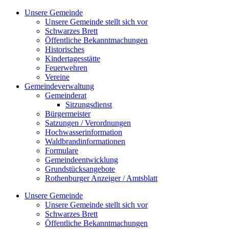
Zum
Unsere Gemeinde
Inhalt
Unsere Gemeinde stellt sich vor
springen
Schwarzes Brett
Öffentliche Bekanntmachungen
Historisches
Kindertagesstätte
Feuerwehren
Vereine
Gemeindeverwaltung
Gemeinderat
Sitzungsdienst
Bürgermeister
Satzungen / Verordnungen
Hochwasserinformation
Waldbrandinformationen
Formulare
Gemeindeentwicklung
Grundstücksangebote
Rothenburger Anzeiger / Amtsblatt
Unsere Gemeinde
Unsere Gemeinde stellt sich vor
Schwarzes Brett
Öffentliche Bekanntmachungen