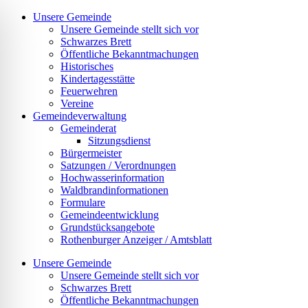
Zum
Unsere Gemeinde
Inhalt
Unsere Gemeinde stellt sich vor
springen
Schwarzes Brett
Öffentliche Bekanntmachungen
Historisches
Kindertagesstätte
Feuerwehren
Vereine
Gemeindeverwaltung
Gemeinderat
Sitzungsdienst
Bürgermeister
Satzungen / Verordnungen
Hochwasserinformation
Waldbrandinformationen
Formulare
Gemeindeentwicklung
Grundstücksangebote
Rothenburger Anzeiger / Amtsblatt
Unsere Gemeinde
Unsere Gemeinde stellt sich vor
Schwarzes Brett
Öffentliche Bekanntmachungen