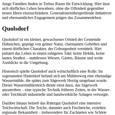
Junge Familien finden in Trebus Raum für Entwicklung: Hier lässt
sich dörfliches Leben bewahren, ohne die Offenheit gegenüber
neuen Ideen einzuschränken. Generationenübergreifende Initiativen
und ehrenamtliches Engagement prägen das Zusammenleben.
Quolsdorf
Quolsdorf ist ein kleiner, gewachsener Ortsteil der Gemeinde
Hähnichen, geprägt von grüner Natur, charmanten Gehöften und
einem dörflichen Charakter, der Geborgenheit vermittelt. Hier
pulsiert das Leben in einem ruhigeren Takt: keine Hektik, keine
lauten Straßen – stattdessen Wiesen, Gärten, Bäume und weite
Ausblicke in die Umgebung.
Historisch spielte Quolsdorf auch wirtschaftlich eine Rolle: Im
sogenannten Hinterdorf befand sich am Mühlenweg eine ehemalige
Wassermühle, die später zum Sägewerk Herzig umgebaut wurde.
Dieser Wassermühlenteich diente einst dazu, das Sägewerk
anzutreiben – eine typische Technik früherer Zeiten, in der Wasser-
oder Teichkraft industrielle und handwerkliche Anlagen versorgte.
Darüber hinaus betrieb das Rittergut Quolsdorf eine intensive
Teichwirtschaft. Die Teiche, darunter auch Fischteiche, erzielten
regionale Bekanntheit – insbesondere für Zuchtarten wie Schleie