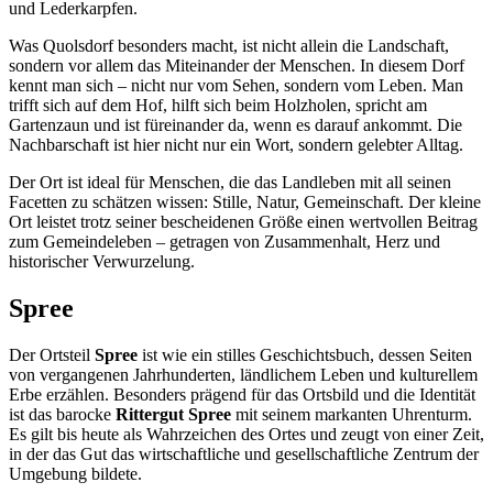
und Lederkarpfen.
Was Quolsdorf besonders macht, ist nicht allein die Landschaft,
sondern vor allem das Miteinander der Menschen. In diesem Dorf
kennt man sich – nicht nur vom Sehen, sondern vom Leben. Man
trifft sich auf dem Hof, hilft sich beim Holzholen, spricht am
Gartenzaun und ist füreinander da, wenn es darauf ankommt. Die
Nachbarschaft ist hier nicht nur ein Wort, sondern gelebter Alltag.
Der Ort ist ideal für Menschen, die das Landleben mit all seinen
Facetten zu schätzen wissen: Stille, Natur, Gemeinschaft. Der kleine
Ort leistet trotz seiner bescheidenen Größe einen wertvollen Beitrag
zum Gemeindeleben – getragen von Zusammenhalt, Herz und
historischer Verwurzelung.
Spree
Der Ortsteil
Spree
ist wie ein stilles Geschichtsbuch, dessen Seiten
von vergangenen Jahrhunderten, ländlichem Leben und kulturellem
Erbe erzählen. Besonders prägend für das Ortsbild und die Identität
ist das barocke
Rittergut Spree
mit seinem markanten Uhrenturm.
Es gilt bis heute als Wahrzeichen des Ortes und zeugt von einer Zeit,
in der das Gut das wirtschaftliche und gesellschaftliche Zentrum der
Umgebung bildete.