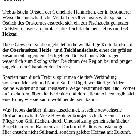
Trebus ist ein Ortsteil der Gemeinde Hähnichen, der in besonderer
Weise die landschaftliche Vielfalt der Oberlausitz widerspiegelt.
Östlich des Ortskernes erstreckt sich ein zur Fischzucht genutzter
Großteich; insgesamt umfasst die Teichfläche bei Trebus rund
63
Hektar
.
Diese Gewässer sind eingebettet in die weitläufige Kulturlandschaft
der
Oberlausitzer Heide- und Teichlandschaft
, eines der größten
zusammenhängenden Teichgebiete Deutschlands. Sie tragen
wesentlich zum ökologischen Reichtum der Region bei und prägen
zugleich den Charakter des Dorfes.
Spaziert man durch Trebus, spürt man die tiefe Verbindung
zwischen Mensch und Natur. Sanfte Hügel, weitläufige Felder,
kleine Wälder und naturbelassene Wege bestimmen das Bild. Vorbei
an Teichufern, über alte Feldraine und durch lichte Alleen ergibt sich
eine Ruhe, wie sie kaum wohltuender sein kann.
Was Trebus darüber hinaus auszeichnet, ist seine gewachsene
Dorfgemeinschaft: Viele Bewohner bringen sich aktiv ein – in der
Pflege von Grünflächen, durch Unterstützung gemeinschaftlicher
Projekte oder im Rahmen von Dorf- und Kulturveranstaltungen.
Hier entsteht nicht Stillstand, sondern gelebte Heimat mit Zukunft.