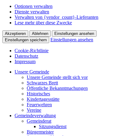
Optionen verwalten
Dienste verwalten
Verwalten von {vendor_count}-Lieferanten
Lese mehr über diese Zwecke
Akzeptieren
Ablehnen
Einstellungen ansehen
Einstellungen ansehen
Einstellungen speichern
Cookie-Richtlinie
Datenschutz
Impressum
Zum
Unsere Gemeinde
Inhalt
Unsere Gemeinde stellt sich vor
springen
Schwarzes Brett
Öffentliche Bekanntmachungen
Historisches
Kindertagesstätte
Feuerwehren
Vereine
Gemeindeverwaltung
Gemeinderat
Sitzungsdienst
Bürgermeister