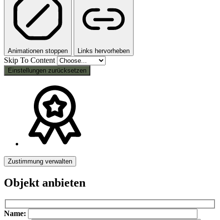
Animationen stoppen
Links hervorheben
Skip To Content
Einstellungen zurücksetzen
Zustimmung verwalten
Objekt anbieten
Bitte lasse dieses Feld leer.
Bitte lasse dieses Feld leer.
Name: