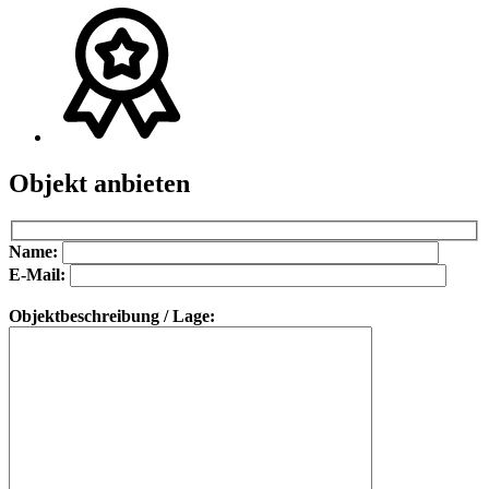
Objekt anbieten
Bitte lasse dieses Feld leer.
Bitte lasse dieses Feld leer.
Name:
E-Mail:
Objektbeschreibung / Lage: