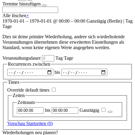
Termine hinzufügen
Alle löschen
×
1970-01-01
–
1970-01-01
@
00:00 – 00:00
Ganztägig
(
Berlin
)
|
Tag
Tage
Dies ist deine primäre Wiederholung, andere sich wiederholende
Veranstaltungen übernehmen diese erweiterten Einstellungen als
Standard, wenn keine eigenen Werte angegeben werden.
Veranstaltungsdauer
Tag
Tage
Recurrences zwischen
Zeitraum
bis
auswählen
Times
Override default times
Zeiten
Zeitraum
Startzeitpunkt
Endzeitpunkt
bis
Ganztägig
Vorschau Startzeiten (
0
)
Wiederholungen neu planen?