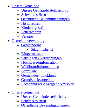
Zum
Unsere Gemeinde
Inhalt
Unsere Gemeinde stellt sich vor
springen
Schwarzes Brett
Öffentliche Bekanntmachungen
Historisches
Kindertagesstätte
Feuerwehren
Vereine
Gemeindeverwaltung
Gemeinderat
Sitzungsdienst
Bürgermeister
Satzungen / Verordnungen
Hochwasserinformation
Waldbrandinformationen
Formulare
Gemeindeentwicklung
Grundstücksangebote
Rothenburger Anzeiger / Amtsblatt
Unsere Gemeinde
Unsere Gemeinde stellt sich vor
Schwarzes Brett
Öffentliche Bekanntmachungen