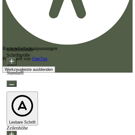
Barrierefreiheitsanpassungen
Inhaltsmodule
Schriftgröße
Präsentiert von
OneTap
Werkzeugleiste ausblenden
Standard
Lesbare Schrift
Zeilenhöhe