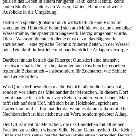
pulsiert das Leben in einem ruhigeren Takt: keine Hektik, keine
lauten Straßen – stattdessen Wiesen, Gärten, Bäume und weite
Ausblicke in die Umgebung.
Historisch spielte Quolsdorf auch wirtschaftlich eine Rolle: Im
sogenannten Hinterdorf befand sich am Mühlenweg eine ehemalige
Wassermühle, die später zum Sägewerk Herzig umgebaut wurde.
Dieser Wassermühlenteich diente einst dazu, das Sägewerk
anzutreiben – eine typische Technik früherer Zeiten, in der Wasser-
oder Teichkraft industrielle und handwerkliche Anlagen versorgte.
Darüber hinaus betrieb das Rittergut Quolsdorf eine intensive
Teichwirtschaft. Die Teiche, darunter auch Fischteiche, erzielten
regionale Bekanntheit – insbesondere für Zuchtarten wie Schleie
und Lederkarpfen.
Was Quolsdorf besonders macht, ist nicht allein die Landschaft,
sondern vor allem das Miteinander der Menschen. In diesem Dorf
kennt man sich – nicht nur vom Sehen, sondern vom Leben. Man
trifft sich auf dem Hof, hilft sich beim Holzholen, spricht am
Gartenzaun und ist füreinander da, wenn es darauf ankommt. Die
Nachbarschaft ist hier nicht nur ein Wort, sondern gelebter Alltag.
Der Ort ist ideal für Menschen, die das Landleben mit all seinen
Facetten zu schätzen wissen: Stille, Natur, Gemeinschaft. Der kleine
Ort leistet trotz seiner bescheidenen Größe einen wertvollen Beitrag