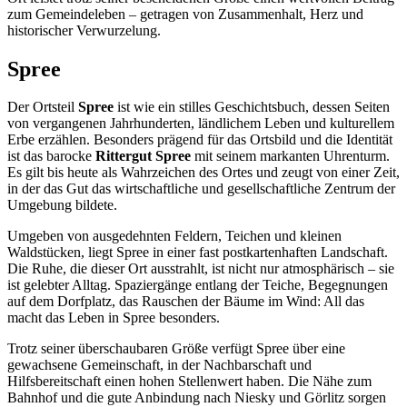
zum Gemeindeleben – getragen von Zusammenhalt, Herz und
historischer Verwurzelung.
Spree
Der Ortsteil
Spree
ist wie ein stilles Geschichtsbuch, dessen Seiten
von vergangenen Jahrhunderten, ländlichem Leben und kulturellem
Erbe erzählen. Besonders prägend für das Ortsbild und die Identität
ist das barocke
Rittergut Spree
mit seinem markanten Uhrenturm.
Es gilt bis heute als Wahrzeichen des Ortes und zeugt von einer Zeit,
in der das Gut das wirtschaftliche und gesellschaftliche Zentrum der
Umgebung bildete.
Umgeben von ausgedehnten Feldern, Teichen und kleinen
Waldstücken, liegt Spree in einer fast postkartenhaften Landschaft.
Die Ruhe, die dieser Ort ausstrahlt, ist nicht nur atmosphärisch – sie
ist gelebter Alltag. Spaziergänge entlang der Teiche, Begegnungen
auf dem Dorfplatz, das Rauschen der Bäume im Wind: All das
macht das Leben in Spree besonders.
Trotz seiner überschaubaren Größe verfügt Spree über eine
gewachsene Gemeinschaft, in der Nachbarschaft und
Hilfsbereitschaft einen hohen Stellenwert haben. Die Nähe zum
Bahnhof und die gute Anbindung nach Niesky und Görlitz sorgen