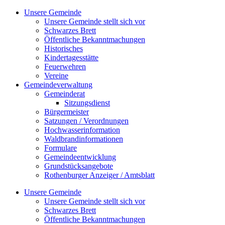
Zum
Unsere Gemeinde
Inhalt
Unsere Gemeinde stellt sich vor
springen
Schwarzes Brett
Öffentliche Bekanntmachungen
Historisches
Kindertagesstätte
Feuerwehren
Vereine
Gemeindeverwaltung
Gemeinderat
Sitzungsdienst
Bürgermeister
Satzungen / Verordnungen
Hochwasserinformation
Waldbrandinformationen
Formulare
Gemeindeentwicklung
Grundstücksangebote
Rothenburger Anzeiger / Amtsblatt
Unsere Gemeinde
Unsere Gemeinde stellt sich vor
Schwarzes Brett
Öffentliche Bekanntmachungen