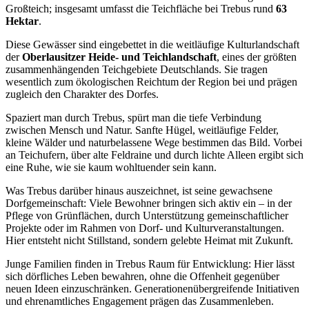
Großteich; insgesamt umfasst die Teichfläche bei Trebus rund
63
Hektar
.
Diese Gewässer sind eingebettet in die weitläufige Kulturlandschaft
der
Oberlausitzer Heide- und Teichlandschaft
, eines der größten
zusammenhängenden Teichgebiete Deutschlands. Sie tragen
wesentlich zum ökologischen Reichtum der Region bei und prägen
zugleich den Charakter des Dorfes.
Spaziert man durch Trebus, spürt man die tiefe Verbindung
zwischen Mensch und Natur. Sanfte Hügel, weitläufige Felder,
kleine Wälder und naturbelassene Wege bestimmen das Bild. Vorbei
an Teichufern, über alte Feldraine und durch lichte Alleen ergibt sich
eine Ruhe, wie sie kaum wohltuender sein kann.
Was Trebus darüber hinaus auszeichnet, ist seine gewachsene
Dorfgemeinschaft: Viele Bewohner bringen sich aktiv ein – in der
Pflege von Grünflächen, durch Unterstützung gemeinschaftlicher
Projekte oder im Rahmen von Dorf- und Kulturveranstaltungen.
Hier entsteht nicht Stillstand, sondern gelebte Heimat mit Zukunft.
Junge Familien finden in Trebus Raum für Entwicklung: Hier lässt
sich dörfliches Leben bewahren, ohne die Offenheit gegenüber
neuen Ideen einzuschränken. Generationenübergreifende Initiativen
und ehrenamtliches Engagement prägen das Zusammenleben.