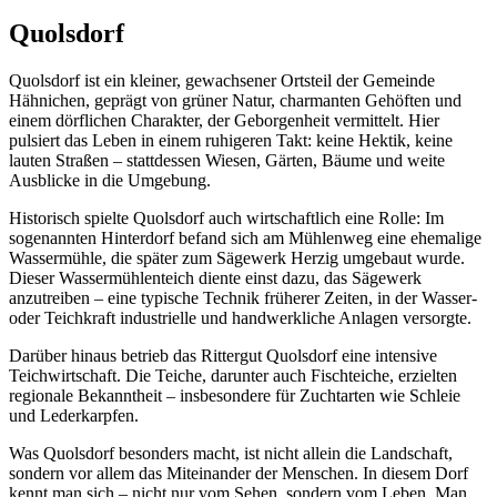
Quolsdorf
Quolsdorf ist ein kleiner, gewachsener Ortsteil der Gemeinde
Hähnichen, geprägt von grüner Natur, charmanten Gehöften und
einem dörflichen Charakter, der Geborgenheit vermittelt. Hier
pulsiert das Leben in einem ruhigeren Takt: keine Hektik, keine
lauten Straßen – stattdessen Wiesen, Gärten, Bäume und weite
Ausblicke in die Umgebung.
Historisch spielte Quolsdorf auch wirtschaftlich eine Rolle: Im
sogenannten Hinterdorf befand sich am Mühlenweg eine ehemalige
Wassermühle, die später zum Sägewerk Herzig umgebaut wurde.
Dieser Wassermühlenteich diente einst dazu, das Sägewerk
anzutreiben – eine typische Technik früherer Zeiten, in der Wasser-
oder Teichkraft industrielle und handwerkliche Anlagen versorgte.
Darüber hinaus betrieb das Rittergut Quolsdorf eine intensive
Teichwirtschaft. Die Teiche, darunter auch Fischteiche, erzielten
regionale Bekanntheit – insbesondere für Zuchtarten wie Schleie
und Lederkarpfen.
Was Quolsdorf besonders macht, ist nicht allein die Landschaft,
sondern vor allem das Miteinander der Menschen. In diesem Dorf
kennt man sich – nicht nur vom Sehen, sondern vom Leben. Man