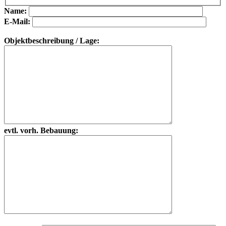
Bitte lasse dieses Feld leer.
Bitte lasse dieses Feld leer.
Name:
E-Mail:
Objektbeschreibung / Lage:
evtl. vorh. Bebauung: