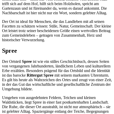
trifft sich auf dem Hof, hilft sich beim Holzholen, spricht am
Gartenzaun und ist füreinander da, wenn es darauf ankommt. Die
Nachbarschaft ist hier nicht nur ein Wort, sondern gelebter Alltag.
Der Ort ist ideal für Menschen, die das Landleben mit all seinen
Facetten zu schätzen wissen: Stille, Natur, Gemeinschaft. Der kleine
Ort leistet trotz seiner bescheidenen Größe einen wertvollen Beitrag
zum Gemeindeleben – getragen von Zusammenhalt, Herz und
historischer Verwurzelung.
Spree
Der Ortsteil
Spree
ist wie ein stilles Geschichtsbuch, dessen Seiten
von vergangenen Jahrhunderten, ländlichem Leben und kulturellem
Erbe erzählen. Besonders prägend für das Ortsbild und die Identität
ist das barocke
Rittergut Spree
mit seinem markanten Uhrenturm.
Es gilt bis heute als Wahrzeichen des Ortes und zeugt von einer Zeit,
in der das Gut das wirtschaftliche und gesellschaftliche Zentrum der
Umgebung bildete.
Umgeben von ausgedehnten Feldern, Teichen und kleinen
Waldstücken, liegt Spree in einer fast postkartenhaften Landschaft.
Die Ruhe, die dieser Ort ausstrahlt, ist nicht nur atmosphärisch – sie
ist gelebter Alltag. Spaziergänge entlang der Teiche, Begegnungen