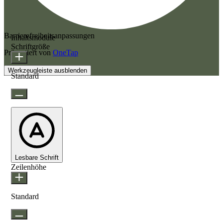
Barrierefreiheitsanpassungen
Inhaltsmodule
Schriftgröße
Präsentiert von
OneTap
Werkzeugleiste ausblenden
Standard
Lesbare Schrift
Zeilenhöhe
Standard