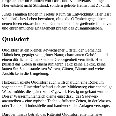
Projekte oder im Rahmen von Dorf- und Kulturveranstaltungen.
Hier entsteht nicht Stillstand, sondern gelebte Heimat mit Zukunft.
Junge Familien finden in Trebus Raum für Entwicklung: Hier lässt
sich dörfliches Leben bewahren, ohne die Offenheit gegenüber
neuen Ideen einzuschränken. Generationenübergreifende Initiativen
und ehrenamtliches Engagement prägen das Zusammenleben.
Quolsdorf
Quolsdorf ist ein kleiner, gewachsener Ortsteil der Gemeinde
Hähnichen, geprägt von grüner Natur, charmanten Gehöften und
einem dörflichen Charakter, der Geborgenheit vermittelt. Hier
pulsiert das Leben in einem ruhigeren Takt: keine Hektik, keine
lauten Straßen – stattdessen Wiesen, Gärten, Bäume und weite
Ausblicke in die Umgebung.
Historisch spielte Quolsdorf auch wirtschaftlich eine Rolle: Im
sogenannten Hinterdorf befand sich am Mühlenweg eine ehemalige
Wassermühle, die später zum Sägewerk Herzig umgebaut wurde.
Dieser Wassermühlenteich diente einst dazu, das Sägewerk
anzutreiben – eine typische Technik früherer Zeiten, in der Wasser-
oder Teichkraft industrielle und handwerkliche Anlagen versorgte.
Darüber hinaus betrieb das Rittergut Quolsdorf eine intensive