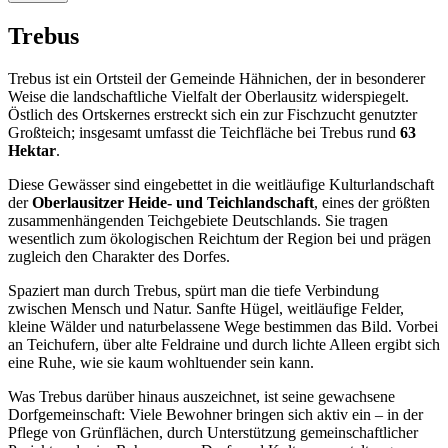
Trebus
Trebus ist ein Ortsteil der Gemeinde Hähnichen, der in besonderer
Weise die landschaftliche Vielfalt der Oberlausitz widerspiegelt.
Östlich des Ortskernes erstreckt sich ein zur Fischzucht genutzter
Großteich; insgesamt umfasst die Teichfläche bei Trebus rund
63
Hektar
.
Diese Gewässer sind eingebettet in die weitläufige Kulturlandschaft
der
Oberlausitzer Heide- und Teichlandschaft
, eines der größten
zusammenhängenden Teichgebiete Deutschlands. Sie tragen
wesentlich zum ökologischen Reichtum der Region bei und prägen
zugleich den Charakter des Dorfes.
Spaziert man durch Trebus, spürt man die tiefe Verbindung
zwischen Mensch und Natur. Sanfte Hügel, weitläufige Felder,
kleine Wälder und naturbelassene Wege bestimmen das Bild. Vorbei
an Teichufern, über alte Feldraine und durch lichte Alleen ergibt sich
eine Ruhe, wie sie kaum wohltuender sein kann.
Was Trebus darüber hinaus auszeichnet, ist seine gewachsene
Dorfgemeinschaft: Viele Bewohner bringen sich aktiv ein – in der
Pflege von Grünflächen, durch Unterstützung gemeinschaftlicher