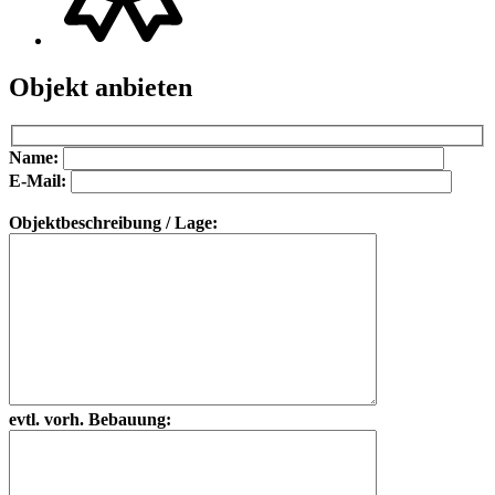
Objekt anbieten
Bitte lasse dieses Feld leer.
Bitte lasse dieses Feld leer.
Name:
E-Mail:
Objektbeschreibung / Lage:
evtl. vorh. Bebauung: