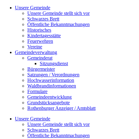
Zum
Unsere Gemeinde
Inhalt
Unsere Gemeinde stellt sich vor
springen
Schwarzes Brett
Öffentliche Bekanntmachungen
Historisches
Kindertagesstätte
Feuerwehren
Vereine
Gemeindeverwaltung
Gemeinderat
Sitzungsdienst
Bürgermeister
Satzungen / Verordnungen
Hochwasserinformation
Waldbrandinformationen
Formulare
Gemeindeentwicklung
Grundstücksangebote
Rothenburger Anzeiger / Amtsblatt
Unsere Gemeinde
Unsere Gemeinde stellt sich vor
Schwarzes Brett
Öffentliche Bekanntmachungen