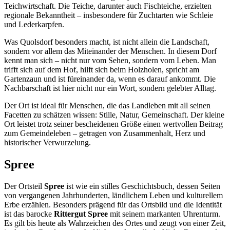
Teichwirtschaft. Die Teiche, darunter auch Fischteiche, erzielten
regionale Bekanntheit – insbesondere für Zuchtarten wie Schleie
und Lederkarpfen.
Was Quolsdorf besonders macht, ist nicht allein die Landschaft,
sondern vor allem das Miteinander der Menschen. In diesem Dorf
kennt man sich – nicht nur vom Sehen, sondern vom Leben. Man
trifft sich auf dem Hof, hilft sich beim Holzholen, spricht am
Gartenzaun und ist füreinander da, wenn es darauf ankommt. Die
Nachbarschaft ist hier nicht nur ein Wort, sondern gelebter Alltag.
Der Ort ist ideal für Menschen, die das Landleben mit all seinen
Facetten zu schätzen wissen: Stille, Natur, Gemeinschaft. Der kleine
Ort leistet trotz seiner bescheidenen Größe einen wertvollen Beitrag
zum Gemeindeleben – getragen von Zusammenhalt, Herz und
historischer Verwurzelung.
Spree
Der Ortsteil
Spree
ist wie ein stilles Geschichtsbuch, dessen Seiten
von vergangenen Jahrhunderten, ländlichem Leben und kulturellem
Erbe erzählen. Besonders prägend für das Ortsbild und die Identität
ist das barocke
Rittergut Spree
mit seinem markanten Uhrenturm.
Es gilt bis heute als Wahrzeichen des Ortes und zeugt von einer Zeit,