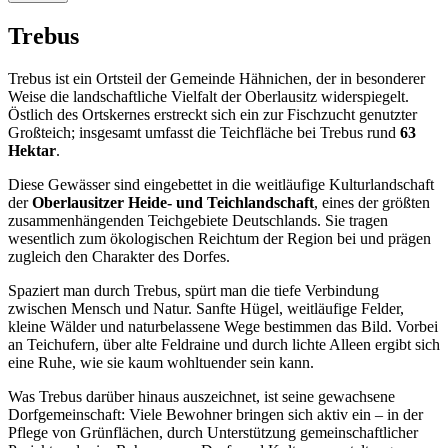
Trebus
Trebus ist ein Ortsteil der Gemeinde Hähnichen, der in besonderer
Weise die landschaftliche Vielfalt der Oberlausitz widerspiegelt.
Östlich des Ortskernes erstreckt sich ein zur Fischzucht genutzter
Großteich; insgesamt umfasst die Teichfläche bei Trebus rund
63
Hektar
.
Diese Gewässer sind eingebettet in die weitläufige Kulturlandschaft
der
Oberlausitzer Heide- und Teichlandschaft
, eines der größten
zusammenhängenden Teichgebiete Deutschlands. Sie tragen
wesentlich zum ökologischen Reichtum der Region bei und prägen
zugleich den Charakter des Dorfes.
Spaziert man durch Trebus, spürt man die tiefe Verbindung
zwischen Mensch und Natur. Sanfte Hügel, weitläufige Felder,
kleine Wälder und naturbelassene Wege bestimmen das Bild. Vorbei
an Teichufern, über alte Feldraine und durch lichte Alleen ergibt sich
eine Ruhe, wie sie kaum wohltuender sein kann.
Was Trebus darüber hinaus auszeichnet, ist seine gewachsene
Dorfgemeinschaft: Viele Bewohner bringen sich aktiv ein – in der
Pflege von Grünflächen, durch Unterstützung gemeinschaftlicher