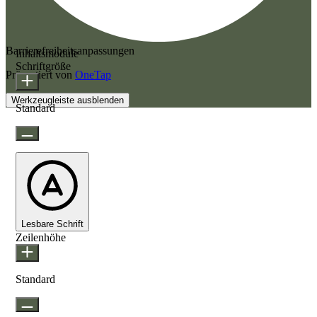
Barrierefreiheitsanpassungen
Inhaltsmodule
Schriftgröße
Präsentiert von
OneTap
Werkzeugleiste ausblenden
Standard
Lesbare Schrift
Zeilenhöhe
Standard