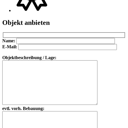
Objekt anbieten
Bitte lasse dieses Feld leer.
Bitte lasse dieses Feld leer.
Name:
E-Mail:
Objektbeschreibung / Lage:
evtl. vorh. Bebauung: