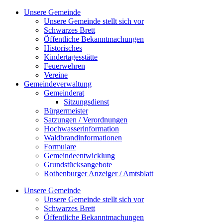
Zum
Unsere Gemeinde
Inhalt
Unsere Gemeinde stellt sich vor
springen
Schwarzes Brett
Öffentliche Bekanntmachungen
Historisches
Kindertagesstätte
Feuerwehren
Vereine
Gemeindeverwaltung
Gemeinderat
Sitzungsdienst
Bürgermeister
Satzungen / Verordnungen
Hochwasserinformation
Waldbrandinformationen
Formulare
Gemeindeentwicklung
Grundstücksangebote
Rothenburger Anzeiger / Amtsblatt
Unsere Gemeinde
Unsere Gemeinde stellt sich vor
Schwarzes Brett
Öffentliche Bekanntmachungen