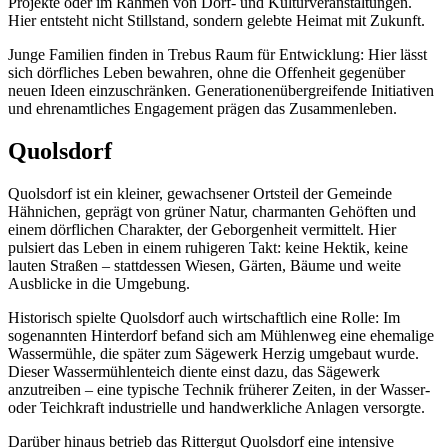
Projekte oder im Rahmen von Dorf- und Kulturveranstaltungen.
Hier entsteht nicht Stillstand, sondern gelebte Heimat mit Zukunft.
Junge Familien finden in Trebus Raum für Entwicklung: Hier lässt
sich dörfliches Leben bewahren, ohne die Offenheit gegenüber
neuen Ideen einzuschränken. Generationenübergreifende Initiativen
und ehrenamtliches Engagement prägen das Zusammenleben.
Quolsdorf
Quolsdorf ist ein kleiner, gewachsener Ortsteil der Gemeinde
Hähnichen, geprägt von grüner Natur, charmanten Gehöften und
einem dörflichen Charakter, der Geborgenheit vermittelt. Hier
pulsiert das Leben in einem ruhigeren Takt: keine Hektik, keine
lauten Straßen – stattdessen Wiesen, Gärten, Bäume und weite
Ausblicke in die Umgebung.
Historisch spielte Quolsdorf auch wirtschaftlich eine Rolle: Im
sogenannten Hinterdorf befand sich am Mühlenweg eine ehemalige
Wassermühle, die später zum Sägewerk Herzig umgebaut wurde.
Dieser Wassermühlenteich diente einst dazu, das Sägewerk
anzutreiben – eine typische Technik früherer Zeiten, in der Wasser-
oder Teichkraft industrielle und handwerkliche Anlagen versorgte.
Darüber hinaus betrieb das Rittergut Quolsdorf eine intensive