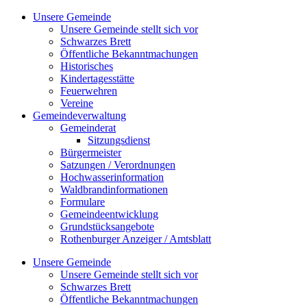
Zum
Unsere Gemeinde
Inhalt
Unsere Gemeinde stellt sich vor
springen
Schwarzes Brett
Öffentliche Bekanntmachungen
Historisches
Kindertagesstätte
Feuerwehren
Vereine
Gemeindeverwaltung
Gemeinderat
Sitzungsdienst
Bürgermeister
Satzungen / Verordnungen
Hochwasserinformation
Waldbrandinformationen
Formulare
Gemeindeentwicklung
Grundstücksangebote
Rothenburger Anzeiger / Amtsblatt
Unsere Gemeinde
Unsere Gemeinde stellt sich vor
Schwarzes Brett
Öffentliche Bekanntmachungen