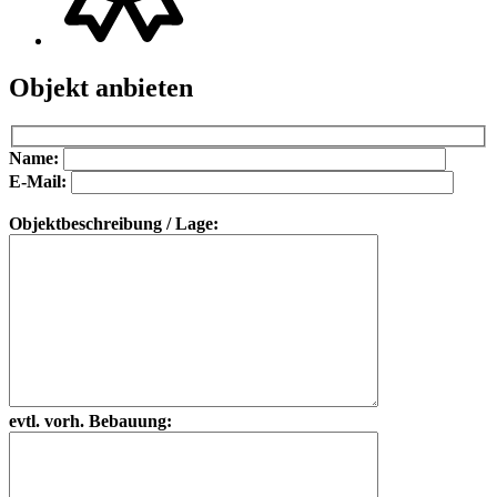
Objekt anbieten
Bitte lasse dieses Feld leer.
Bitte lasse dieses Feld leer.
Name:
E-Mail:
Objektbeschreibung / Lage:
evtl. vorh. Bebauung: