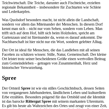
Teichwirtschaft. Die Teiche, darunter auch Fischteiche, erzielten
regionale Bekanntheit – insbesondere für Zuchtarten wie Schleie
und Lederkarpfen.
Was Quolsdorf besonders macht, ist nicht allein die Landschaft,
sondern vor allem das Miteinander der Menschen. In diesem Dorf
kennt man sich – nicht nur vom Sehen, sondern vom Leben. Man
trifft sich auf dem Hof, hilft sich beim Holzholen, spricht am
Gartenzaun und ist füreinander da, wenn es darauf ankommt. Die
Nachbarschaft ist hier nicht nur ein Wort, sondern gelebter Alltag.
Der Ort ist ideal für Menschen, die das Landleben mit all seinen
Facetten zu schätzen wissen: Stille, Natur, Gemeinschaft. Der kleine
Ort leistet trotz seiner bescheidenen Größe einen wertvollen Beitrag
zum Gemeindeleben – getragen von Zusammenhalt, Herz und
historischer Verwurzelung.
Spree
Der Ortsteil
Spree
ist wie ein stilles Geschichtsbuch, dessen Seiten
von vergangenen Jahrhunderten, ländlichem Leben und kulturellem
Erbe erzählen. Besonders prägend für das Ortsbild und die Identität
ist das barocke
Rittergut Spree
mit seinem markanten Uhrenturm.
Es gilt bis heute als Wahrzeichen des Ortes und zeugt von einer Zeit,