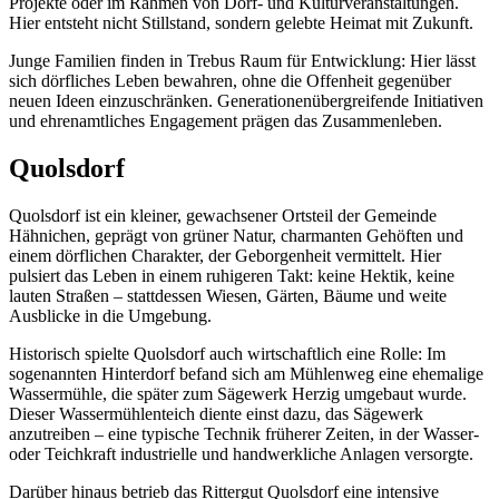
Projekte oder im Rahmen von Dorf- und Kulturveranstaltungen.
Hier entsteht nicht Stillstand, sondern gelebte Heimat mit Zukunft.
Junge Familien finden in Trebus Raum für Entwicklung: Hier lässt
sich dörfliches Leben bewahren, ohne die Offenheit gegenüber
neuen Ideen einzuschränken. Generationenübergreifende Initiativen
und ehrenamtliches Engagement prägen das Zusammenleben.
Quolsdorf
Quolsdorf ist ein kleiner, gewachsener Ortsteil der Gemeinde
Hähnichen, geprägt von grüner Natur, charmanten Gehöften und
einem dörflichen Charakter, der Geborgenheit vermittelt. Hier
pulsiert das Leben in einem ruhigeren Takt: keine Hektik, keine
lauten Straßen – stattdessen Wiesen, Gärten, Bäume und weite
Ausblicke in die Umgebung.
Historisch spielte Quolsdorf auch wirtschaftlich eine Rolle: Im
sogenannten Hinterdorf befand sich am Mühlenweg eine ehemalige
Wassermühle, die später zum Sägewerk Herzig umgebaut wurde.
Dieser Wassermühlenteich diente einst dazu, das Sägewerk
anzutreiben – eine typische Technik früherer Zeiten, in der Wasser-
oder Teichkraft industrielle und handwerkliche Anlagen versorgte.
Darüber hinaus betrieb das Rittergut Quolsdorf eine intensive