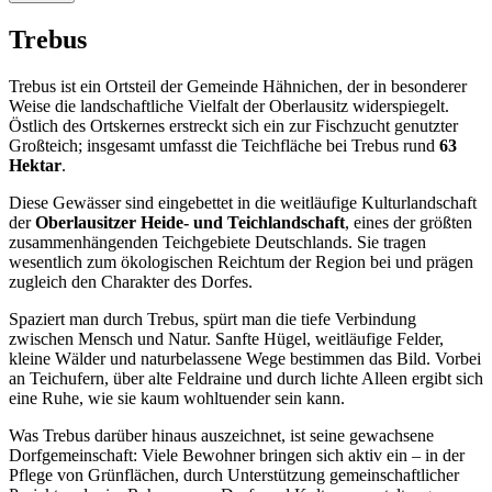
Trebus
Trebus ist ein Ortsteil der Gemeinde Hähnichen, der in besonderer
Weise die landschaftliche Vielfalt der Oberlausitz widerspiegelt.
Östlich des Ortskernes erstreckt sich ein zur Fischzucht genutzter
Großteich; insgesamt umfasst die Teichfläche bei Trebus rund
63
Hektar
.
Diese Gewässer sind eingebettet in die weitläufige Kulturlandschaft
der
Oberlausitzer Heide- und Teichlandschaft
, eines der größten
zusammenhängenden Teichgebiete Deutschlands. Sie tragen
wesentlich zum ökologischen Reichtum der Region bei und prägen
zugleich den Charakter des Dorfes.
Spaziert man durch Trebus, spürt man die tiefe Verbindung
zwischen Mensch und Natur. Sanfte Hügel, weitläufige Felder,
kleine Wälder und naturbelassene Wege bestimmen das Bild. Vorbei
an Teichufern, über alte Feldraine und durch lichte Alleen ergibt sich
eine Ruhe, wie sie kaum wohltuender sein kann.
Was Trebus darüber hinaus auszeichnet, ist seine gewachsene
Dorfgemeinschaft: Viele Bewohner bringen sich aktiv ein – in der
Pflege von Grünflächen, durch Unterstützung gemeinschaftlicher