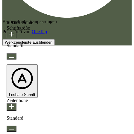
Barrierefreiheitsanpassungen
Inhaltsmodule
Schriftgröße
Präsentiert von
OneTap
Werkzeugleiste ausblenden
Standard
Lesbare Schrift
Zeilenhöhe
Standard