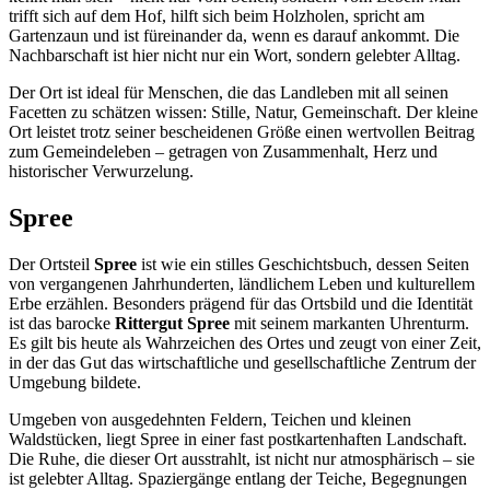
trifft sich auf dem Hof, hilft sich beim Holzholen, spricht am
Gartenzaun und ist füreinander da, wenn es darauf ankommt. Die
Nachbarschaft ist hier nicht nur ein Wort, sondern gelebter Alltag.
Der Ort ist ideal für Menschen, die das Landleben mit all seinen
Facetten zu schätzen wissen: Stille, Natur, Gemeinschaft. Der kleine
Ort leistet trotz seiner bescheidenen Größe einen wertvollen Beitrag
zum Gemeindeleben – getragen von Zusammenhalt, Herz und
historischer Verwurzelung.
Spree
Der Ortsteil
Spree
ist wie ein stilles Geschichtsbuch, dessen Seiten
von vergangenen Jahrhunderten, ländlichem Leben und kulturellem
Erbe erzählen. Besonders prägend für das Ortsbild und die Identität
ist das barocke
Rittergut Spree
mit seinem markanten Uhrenturm.
Es gilt bis heute als Wahrzeichen des Ortes und zeugt von einer Zeit,
in der das Gut das wirtschaftliche und gesellschaftliche Zentrum der
Umgebung bildete.
Umgeben von ausgedehnten Feldern, Teichen und kleinen
Waldstücken, liegt Spree in einer fast postkartenhaften Landschaft.
Die Ruhe, die dieser Ort ausstrahlt, ist nicht nur atmosphärisch – sie
ist gelebter Alltag. Spaziergänge entlang der Teiche, Begegnungen