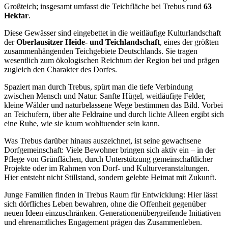
Großteich; insgesamt umfasst die Teichfläche bei Trebus rund
63
Hektar
.
Diese Gewässer sind eingebettet in die weitläufige Kulturlandschaft
der
Oberlausitzer Heide- und Teichlandschaft
, eines der größten
zusammenhängenden Teichgebiete Deutschlands. Sie tragen
wesentlich zum ökologischen Reichtum der Region bei und prägen
zugleich den Charakter des Dorfes.
Spaziert man durch Trebus, spürt man die tiefe Verbindung
zwischen Mensch und Natur. Sanfte Hügel, weitläufige Felder,
kleine Wälder und naturbelassene Wege bestimmen das Bild. Vorbei
an Teichufern, über alte Feldraine und durch lichte Alleen ergibt sich
eine Ruhe, wie sie kaum wohltuender sein kann.
Was Trebus darüber hinaus auszeichnet, ist seine gewachsene
Dorfgemeinschaft: Viele Bewohner bringen sich aktiv ein – in der
Pflege von Grünflächen, durch Unterstützung gemeinschaftlicher
Projekte oder im Rahmen von Dorf- und Kulturveranstaltungen.
Hier entsteht nicht Stillstand, sondern gelebte Heimat mit Zukunft.
Junge Familien finden in Trebus Raum für Entwicklung: Hier lässt
sich dörfliches Leben bewahren, ohne die Offenheit gegenüber
neuen Ideen einzuschränken. Generationenübergreifende Initiativen
und ehrenamtliches Engagement prägen das Zusammenleben.