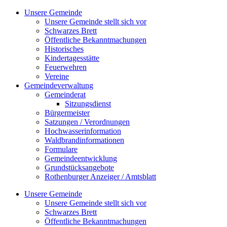
Zum
Unsere Gemeinde
Inhalt
Unsere Gemeinde stellt sich vor
springen
Schwarzes Brett
Öffentliche Bekanntmachungen
Historisches
Kindertagesstätte
Feuerwehren
Vereine
Gemeindeverwaltung
Gemeinderat
Sitzungsdienst
Bürgermeister
Satzungen / Verordnungen
Hochwasserinformation
Waldbrandinformationen
Formulare
Gemeindeentwicklung
Grundstücksangebote
Rothenburger Anzeiger / Amtsblatt
Unsere Gemeinde
Unsere Gemeinde stellt sich vor
Schwarzes Brett
Öffentliche Bekanntmachungen