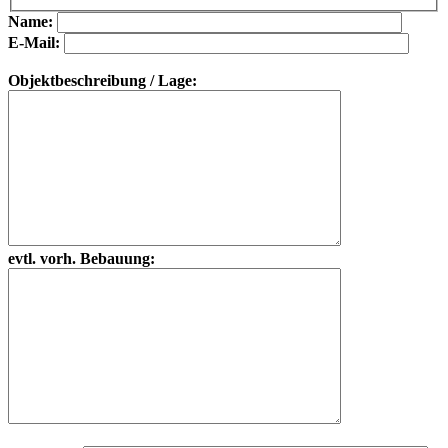
Bitte lasse dieses Feld leer.
Bitte lasse dieses Feld leer.
Name:
E-Mail:
Objektbeschreibung / Lage:
evtl. vorh. Bebauung: