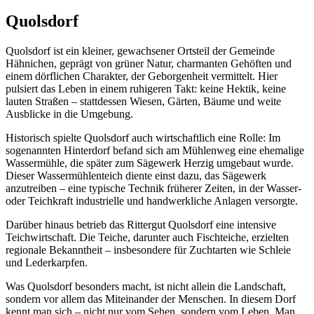
Quolsdorf
Quolsdorf ist ein kleiner, gewachsener Ortsteil der Gemeinde
Hähnichen, geprägt von grüner Natur, charmanten Gehöften und
einem dörflichen Charakter, der Geborgenheit vermittelt. Hier
pulsiert das Leben in einem ruhigeren Takt: keine Hektik, keine
lauten Straßen – stattdessen Wiesen, Gärten, Bäume und weite
Ausblicke in die Umgebung.
Historisch spielte Quolsdorf auch wirtschaftlich eine Rolle: Im
sogenannten Hinterdorf befand sich am Mühlenweg eine ehemalige
Wassermühle, die später zum Sägewerk Herzig umgebaut wurde.
Dieser Wassermühlenteich diente einst dazu, das Sägewerk
anzutreiben – eine typische Technik früherer Zeiten, in der Wasser-
oder Teichkraft industrielle und handwerkliche Anlagen versorgte.
Darüber hinaus betrieb das Rittergut Quolsdorf eine intensive
Teichwirtschaft. Die Teiche, darunter auch Fischteiche, erzielten
regionale Bekanntheit – insbesondere für Zuchtarten wie Schleie
und Lederkarpfen.
Was Quolsdorf besonders macht, ist nicht allein die Landschaft,
sondern vor allem das Miteinander der Menschen. In diesem Dorf
kennt man sich – nicht nur vom Sehen, sondern vom Leben. Man