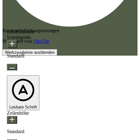
Barrierefreiheitsanpassungen
Inhaltsmodule
Schriftgröße
Präsentiert von
OneTap
Werkzeugleiste ausblenden
Standard
Lesbare Schrift
Zeilenhöhe
Standard