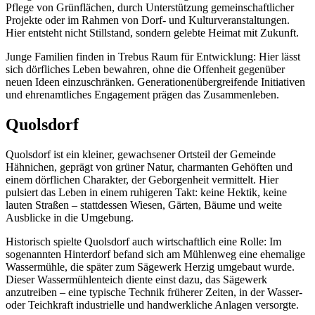
Pflege von Grünflächen, durch Unterstützung gemeinschaftlicher
Projekte oder im Rahmen von Dorf- und Kulturveranstaltungen.
Hier entsteht nicht Stillstand, sondern gelebte Heimat mit Zukunft.
Junge Familien finden in Trebus Raum für Entwicklung: Hier lässt
sich dörfliches Leben bewahren, ohne die Offenheit gegenüber
neuen Ideen einzuschränken. Generationenübergreifende Initiativen
und ehrenamtliches Engagement prägen das Zusammenleben.
Quolsdorf
Quolsdorf ist ein kleiner, gewachsener Ortsteil der Gemeinde
Hähnichen, geprägt von grüner Natur, charmanten Gehöften und
einem dörflichen Charakter, der Geborgenheit vermittelt. Hier
pulsiert das Leben in einem ruhigeren Takt: keine Hektik, keine
lauten Straßen – stattdessen Wiesen, Gärten, Bäume und weite
Ausblicke in die Umgebung.
Historisch spielte Quolsdorf auch wirtschaftlich eine Rolle: Im
sogenannten Hinterdorf befand sich am Mühlenweg eine ehemalige
Wassermühle, die später zum Sägewerk Herzig umgebaut wurde.
Dieser Wassermühlenteich diente einst dazu, das Sägewerk
anzutreiben – eine typische Technik früherer Zeiten, in der Wasser-
oder Teichkraft industrielle und handwerkliche Anlagen versorgte.