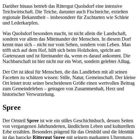
Darüber hinaus betrieb das Rittergut Quolsdorf eine intensive
Teichwirtschaft. Die Teiche, darunter auch Fischteiche, erzielten
regionale Bekanntheit – insbesondere für Zuchtarten wie Schleie
und Lederkarpfen.
Was Quolsdorf besonders macht, ist nicht allein die Landschaft,
sondern vor allem das Miteinander der Menschen. In diesem Dorf
kennt man sich – nicht nur vom Sehen, sondern vom Leben. Man
trifft sich auf dem Hof, hilft sich beim Holzholen, spricht am
Gartenzaun und ist füreinander da, wenn es darauf ankommt. Die
Nachbarschaft ist hier nicht nur ein Wort, sondern gelebter Alltag.
Der Ort ist ideal für Menschen, die das Landleben mit all seinen
Facetten zu schätzen wissen: Stille, Natur, Gemeinschaft. Der kleine
Ort leistet trotz seiner bescheidenen Größe einen wertvollen Beitrag
zum Gemeindeleben – getragen von Zusammenhalt, Herz und
historischer Verwurzelung.
Spree
Der Ortsteil
Spree
ist wie ein stilles Geschichtsbuch, dessen Seiten
von vergangenen Jahrhunderten, ländlichem Leben und kulturellem
Erbe erzählen. Besonders prägend für das Ortsbild und die Identität
ist das barocke
Rittergut Spree
mit seinem markanten Uhrenturm.