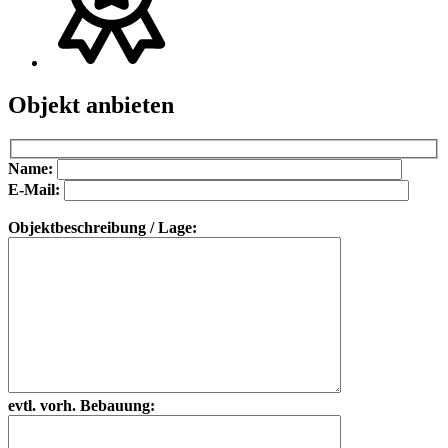
Objekt anbieten
Bitte lasse dieses Feld leer.
Bitte lasse dieses Feld leer.
Name:
E-Mail:
Objektbeschreibung / Lage:
evtl. vorh. Bebauung: