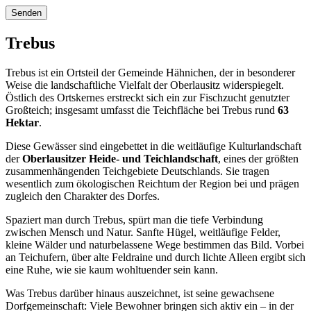
Trebus
Trebus ist ein Ortsteil der Gemeinde Hähnichen, der in besonderer
Weise die landschaftliche Vielfalt der Oberlausitz widerspiegelt.
Östlich des Ortskernes erstreckt sich ein zur Fischzucht genutzter
Großteich; insgesamt umfasst die Teichfläche bei Trebus rund
63
Hektar
.
Diese Gewässer sind eingebettet in die weitläufige Kulturlandschaft
der
Oberlausitzer Heide- und Teichlandschaft
, eines der größten
zusammenhängenden Teichgebiete Deutschlands. Sie tragen
wesentlich zum ökologischen Reichtum der Region bei und prägen
zugleich den Charakter des Dorfes.
Spaziert man durch Trebus, spürt man die tiefe Verbindung
zwischen Mensch und Natur. Sanfte Hügel, weitläufige Felder,
kleine Wälder und naturbelassene Wege bestimmen das Bild. Vorbei
an Teichufern, über alte Feldraine und durch lichte Alleen ergibt sich
eine Ruhe, wie sie kaum wohltuender sein kann.
Was Trebus darüber hinaus auszeichnet, ist seine gewachsene
Dorfgemeinschaft: Viele Bewohner bringen sich aktiv ein – in der