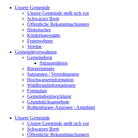
Zum
Unsere Gemeinde
Inhalt
Unsere Gemeinde stellt sich vor
springen
Schwarzes Brett
Öffentliche Bekanntmachungen
Historisches
Kindertagesstätte
Feuerwehren
Vereine
Gemeindeverwaltung
Gemeinderat
Sitzungsdienst
Bürgermeister
Satzungen / Verordnungen
Hochwasserinformation
Waldbrandinformationen
Formulare
Gemeindeentwicklung
Grundstücksangebote
Rothenburger Anzeiger / Amtsblatt
Unsere Gemeinde
Unsere Gemeinde stellt sich vor
Schwarzes Brett
Öffentliche Bekanntmachungen