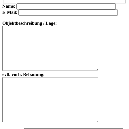
Bitte lasse dieses Feld leer.
Bitte lasse dieses Feld leer.
Name:
E-Mail:
Objektbeschreibung / Lage:
evtl. vorh. Bebauung: