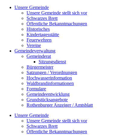
Zum
Unsere Gemeinde
Inhalt
Unsere Gemeinde stellt sich vor
springen
Schwarzes Brett
Öffentliche Bekanntmachungen
Historisches
Kindertagesstätte
Feuerwehren
Vereine
Gemeindeverwaltung
Gemeinderat
Sitzungsdienst
Bürgermeister
Satzungen / Verordnungen
Hochwasserinformation
Waldbrandinformationen
Formulare
Gemeindeentwicklung
Grundstücksangebote
Rothenburger Anzeiger / Amtsblatt
Unsere Gemeinde
Unsere Gemeinde stellt sich vor
Schwarzes Brett
Öffentliche Bekanntmachungen