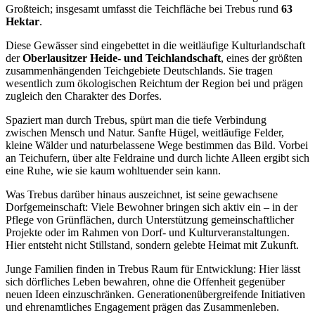
Großteich; insgesamt umfasst die Teichfläche bei Trebus rund
63
Hektar
.
Diese Gewässer sind eingebettet in die weitläufige Kulturlandschaft
der
Oberlausitzer Heide- und Teichlandschaft
, eines der größten
zusammenhängenden Teichgebiete Deutschlands. Sie tragen
wesentlich zum ökologischen Reichtum der Region bei und prägen
zugleich den Charakter des Dorfes.
Spaziert man durch Trebus, spürt man die tiefe Verbindung
zwischen Mensch und Natur. Sanfte Hügel, weitläufige Felder,
kleine Wälder und naturbelassene Wege bestimmen das Bild. Vorbei
an Teichufern, über alte Feldraine und durch lichte Alleen ergibt sich
eine Ruhe, wie sie kaum wohltuender sein kann.
Was Trebus darüber hinaus auszeichnet, ist seine gewachsene
Dorfgemeinschaft: Viele Bewohner bringen sich aktiv ein – in der
Pflege von Grünflächen, durch Unterstützung gemeinschaftlicher
Projekte oder im Rahmen von Dorf- und Kulturveranstaltungen.
Hier entsteht nicht Stillstand, sondern gelebte Heimat mit Zukunft.
Junge Familien finden in Trebus Raum für Entwicklung: Hier lässt
sich dörfliches Leben bewahren, ohne die Offenheit gegenüber
neuen Ideen einzuschränken. Generationenübergreifende Initiativen
und ehrenamtliches Engagement prägen das Zusammenleben.