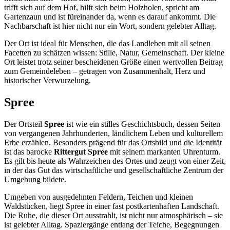
trifft sich auf dem Hof, hilft sich beim Holzholen, spricht am
Gartenzaun und ist füreinander da, wenn es darauf ankommt. Die
Nachbarschaft ist hier nicht nur ein Wort, sondern gelebter Alltag.
Der Ort ist ideal für Menschen, die das Landleben mit all seinen
Facetten zu schätzen wissen: Stille, Natur, Gemeinschaft. Der kleine
Ort leistet trotz seiner bescheidenen Größe einen wertvollen Beitrag
zum Gemeindeleben – getragen von Zusammenhalt, Herz und
historischer Verwurzelung.
Spree
Der Ortsteil
Spree
ist wie ein stilles Geschichtsbuch, dessen Seiten
von vergangenen Jahrhunderten, ländlichem Leben und kulturellem
Erbe erzählen. Besonders prägend für das Ortsbild und die Identität
ist das barocke
Rittergut Spree
mit seinem markanten Uhrenturm.
Es gilt bis heute als Wahrzeichen des Ortes und zeugt von einer Zeit,
in der das Gut das wirtschaftliche und gesellschaftliche Zentrum der
Umgebung bildete.
Umgeben von ausgedehnten Feldern, Teichen und kleinen
Waldstücken, liegt Spree in einer fast postkartenhaften Landschaft.
Die Ruhe, die dieser Ort ausstrahlt, ist nicht nur atmosphärisch – sie
ist gelebter Alltag. Spaziergänge entlang der Teiche, Begegnungen