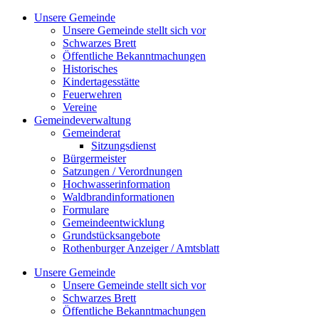
Zum
Unsere Gemeinde
Inhalt
Unsere Gemeinde stellt sich vor
springen
Schwarzes Brett
Öffentliche Bekanntmachungen
Historisches
Kindertagesstätte
Feuerwehren
Vereine
Gemeindeverwaltung
Gemeinderat
Sitzungsdienst
Bürgermeister
Satzungen / Verordnungen
Hochwasserinformation
Waldbrandinformationen
Formulare
Gemeindeentwicklung
Grundstücksangebote
Rothenburger Anzeiger / Amtsblatt
Unsere Gemeinde
Unsere Gemeinde stellt sich vor
Schwarzes Brett
Öffentliche Bekanntmachungen