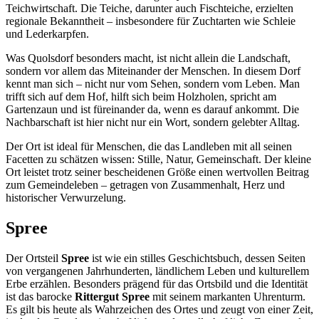
Teichwirtschaft. Die Teiche, darunter auch Fischteiche, erzielten
regionale Bekanntheit – insbesondere für Zuchtarten wie Schleie
und Lederkarpfen.
Was Quolsdorf besonders macht, ist nicht allein die Landschaft,
sondern vor allem das Miteinander der Menschen. In diesem Dorf
kennt man sich – nicht nur vom Sehen, sondern vom Leben. Man
trifft sich auf dem Hof, hilft sich beim Holzholen, spricht am
Gartenzaun und ist füreinander da, wenn es darauf ankommt. Die
Nachbarschaft ist hier nicht nur ein Wort, sondern gelebter Alltag.
Der Ort ist ideal für Menschen, die das Landleben mit all seinen
Facetten zu schätzen wissen: Stille, Natur, Gemeinschaft. Der kleine
Ort leistet trotz seiner bescheidenen Größe einen wertvollen Beitrag
zum Gemeindeleben – getragen von Zusammenhalt, Herz und
historischer Verwurzelung.
Spree
Der Ortsteil
Spree
ist wie ein stilles Geschichtsbuch, dessen Seiten
von vergangenen Jahrhunderten, ländlichem Leben und kulturellem
Erbe erzählen. Besonders prägend für das Ortsbild und die Identität
ist das barocke
Rittergut Spree
mit seinem markanten Uhrenturm.
Es gilt bis heute als Wahrzeichen des Ortes und zeugt von einer Zeit,