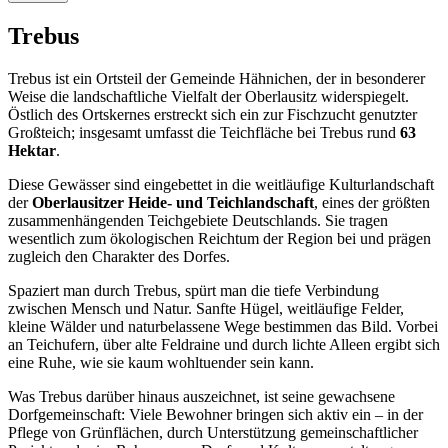
Trebus
Trebus ist ein Ortsteil der Gemeinde Hähnichen, der in besonderer
Weise die landschaftliche Vielfalt der Oberlausitz widerspiegelt.
Östlich des Ortskernes erstreckt sich ein zur Fischzucht genutzter
Großteich; insgesamt umfasst die Teichfläche bei Trebus rund
63
Hektar
.
Diese Gewässer sind eingebettet in die weitläufige Kulturlandschaft
der
Oberlausitzer Heide- und Teichlandschaft
, eines der größten
zusammenhängenden Teichgebiete Deutschlands. Sie tragen
wesentlich zum ökologischen Reichtum der Region bei und prägen
zugleich den Charakter des Dorfes.
Spaziert man durch Trebus, spürt man die tiefe Verbindung
zwischen Mensch und Natur. Sanfte Hügel, weitläufige Felder,
kleine Wälder und naturbelassene Wege bestimmen das Bild. Vorbei
an Teichufern, über alte Feldraine und durch lichte Alleen ergibt sich
eine Ruhe, wie sie kaum wohltuender sein kann.
Was Trebus darüber hinaus auszeichnet, ist seine gewachsene
Dorfgemeinschaft: Viele Bewohner bringen sich aktiv ein – in der
Pflege von Grünflächen, durch Unterstützung gemeinschaftlicher