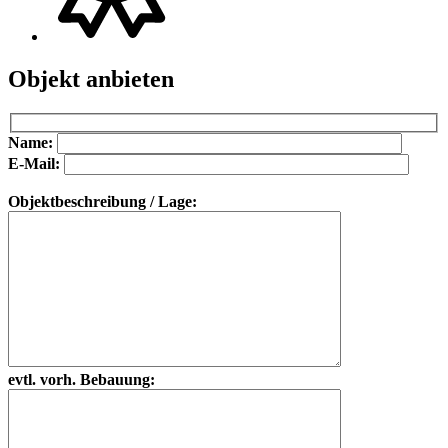
Objekt anbieten
Bitte lasse dieses Feld leer.
Bitte lasse dieses Feld leer.
Name:
E-Mail:
Objektbeschreibung / Lage:
evtl. vorh. Bebauung: