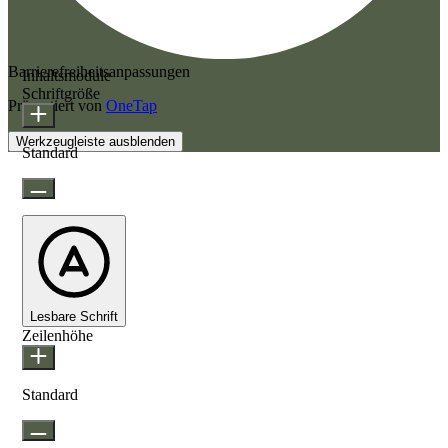
Barrierefreiheitsanpassungen
Inhaltsmodule
Schriftgröße
Präsentiert von
OneTap
Werkzeugleiste ausblenden
Standard
Lesbare Schrift
Zeilenhöhe
Standard