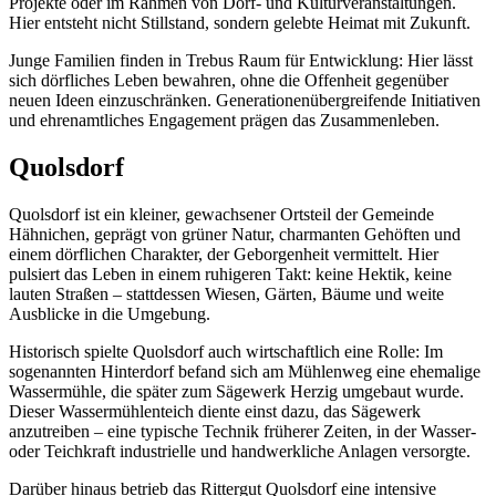
Projekte oder im Rahmen von Dorf- und Kulturveranstaltungen.
Hier entsteht nicht Stillstand, sondern gelebte Heimat mit Zukunft.
Junge Familien finden in Trebus Raum für Entwicklung: Hier lässt
sich dörfliches Leben bewahren, ohne die Offenheit gegenüber
neuen Ideen einzuschränken. Generationenübergreifende Initiativen
und ehrenamtliches Engagement prägen das Zusammenleben.
Quolsdorf
Quolsdorf ist ein kleiner, gewachsener Ortsteil der Gemeinde
Hähnichen, geprägt von grüner Natur, charmanten Gehöften und
einem dörflichen Charakter, der Geborgenheit vermittelt. Hier
pulsiert das Leben in einem ruhigeren Takt: keine Hektik, keine
lauten Straßen – stattdessen Wiesen, Gärten, Bäume und weite
Ausblicke in die Umgebung.
Historisch spielte Quolsdorf auch wirtschaftlich eine Rolle: Im
sogenannten Hinterdorf befand sich am Mühlenweg eine ehemalige
Wassermühle, die später zum Sägewerk Herzig umgebaut wurde.
Dieser Wassermühlenteich diente einst dazu, das Sägewerk
anzutreiben – eine typische Technik früherer Zeiten, in der Wasser-
oder Teichkraft industrielle und handwerkliche Anlagen versorgte.
Darüber hinaus betrieb das Rittergut Quolsdorf eine intensive