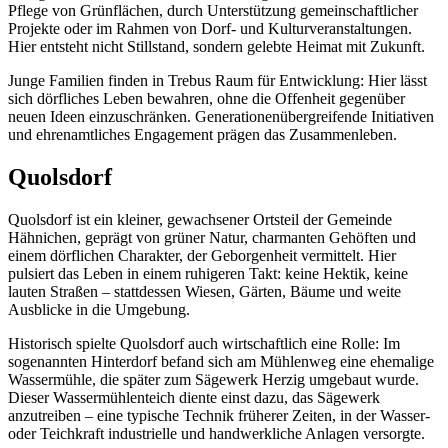
Pflege von Grünflächen, durch Unterstützung gemeinschaftlicher
Projekte oder im Rahmen von Dorf- und Kulturveranstaltungen.
Hier entsteht nicht Stillstand, sondern gelebte Heimat mit Zukunft.
Junge Familien finden in Trebus Raum für Entwicklung: Hier lässt
sich dörfliches Leben bewahren, ohne die Offenheit gegenüber
neuen Ideen einzuschränken. Generationenübergreifende Initiativen
und ehrenamtliches Engagement prägen das Zusammenleben.
Quolsdorf
Quolsdorf ist ein kleiner, gewachsener Ortsteil der Gemeinde
Hähnichen, geprägt von grüner Natur, charmanten Gehöften und
einem dörflichen Charakter, der Geborgenheit vermittelt. Hier
pulsiert das Leben in einem ruhigeren Takt: keine Hektik, keine
lauten Straßen – stattdessen Wiesen, Gärten, Bäume und weite
Ausblicke in die Umgebung.
Historisch spielte Quolsdorf auch wirtschaftlich eine Rolle: Im
sogenannten Hinterdorf befand sich am Mühlenweg eine ehemalige
Wassermühle, die später zum Sägewerk Herzig umgebaut wurde.
Dieser Wassermühlenteich diente einst dazu, das Sägewerk
anzutreiben – eine typische Technik früherer Zeiten, in der Wasser-
oder Teichkraft industrielle und handwerkliche Anlagen versorgte.