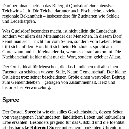
Darüber hinaus betrieb das Rittergut Quolsdorf eine intensive
Teichwirtschaft. Die Teiche, darunter auch Fischteiche, erzielten
regionale Bekanntheit – insbesondere für Zuchtarten wie Schleie
und Lederkarpfen.
Was Quolsdorf besonders macht, ist nicht allein die Landschaft,
sondern vor allem das Miteinander der Menschen. In diesem Dorf
kennt man sich – nicht nur vom Sehen, sondern vom Leben. Man
trifft sich auf dem Hof, hilft sich beim Holzholen, spricht am
Gartenzaun und ist füreinander da, wenn es darauf ankommt. Die
Nachbarschaft ist hier nicht nur ein Wort, sondern gelebter Alltag.
Der Ort ist ideal für Menschen, die das Landleben mit all seinen
Facetten zu schätzen wissen: Stille, Natur, Gemeinschaft. Der kleine
Ort leistet trotz seiner bescheidenen Größe einen wertvollen Beitrag
zum Gemeindeleben – getragen von Zusammenhalt, Herz und
historischer Verwurzelung.
Spree
Der Ortsteil
Spree
ist wie ein stilles Geschichtsbuch, dessen Seiten
von vergangenen Jahrhunderten, ländlichem Leben und kulturellem
Erbe erzählen. Besonders prägend für das Ortsbild und die Identität
ist das barocke
Rittergut Spree
mit seinem markanten Uhrenturm.