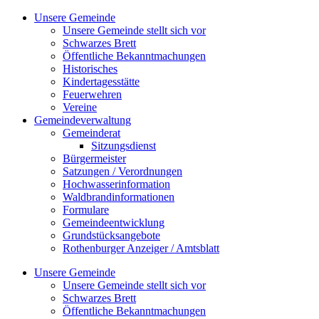
Zum
Unsere Gemeinde
Inhalt
Unsere Gemeinde stellt sich vor
springen
Schwarzes Brett
Öffentliche Bekanntmachungen
Historisches
Kindertagesstätte
Feuerwehren
Vereine
Gemeindeverwaltung
Gemeinderat
Sitzungsdienst
Bürgermeister
Satzungen / Verordnungen
Hochwasserinformation
Waldbrandinformationen
Formulare
Gemeindeentwicklung
Grundstücksangebote
Rothenburger Anzeiger / Amtsblatt
Unsere Gemeinde
Unsere Gemeinde stellt sich vor
Schwarzes Brett
Öffentliche Bekanntmachungen