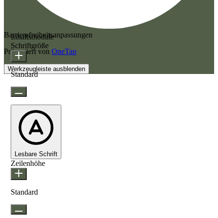
Barrierefreiheitsanpassungen
Inhaltsmodule
Schriftgröße
Präsentiert von
OneTap
Werkzeugleiste ausblenden
Standard
Lesbare Schrift
Zeilenhöhe
Standard