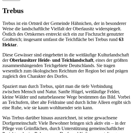
Trebus
Trebus ist ein Ortsteil der Gemeinde Hähnichen, der in besonderer
Weise die landschaftliche Vielfalt der Oberlausitz widerspiegelt.
Östlich des Ortskernes erstreckt sich ein zur Fischzucht genutzter
Großteich; insgesamt umfasst die Teichfläche bei Trebus rund
63
Hektar
.
Diese Gewässer sind eingebettet in die weitläufige Kulturlandschaft
der
Oberlausitzer Heide- und Teichlandschaft
, eines der größten
zusammenhängenden Teichgebiete Deutschlands. Sie tragen
wesentlich zum ökologischen Reichtum der Region bei und prägen
zugleich den Charakter des Dorfes.
Spaziert man durch Trebus, spürt man die tiefe Verbindung
zwischen Mensch und Natur. Sanfte Hügel, weitläufige Felder,
kleine Wälder und naturbelassene Wege bestimmen das Bild. Vorbei
an Teichufern, über alte Feldraine und durch lichte Alleen ergibt sich
eine Ruhe, wie sie kaum wohltuender sein kann.
Was Trebus darüber hinaus auszeichnet, ist seine gewachsene
Dorfgemeinschaft: Viele Bewohner bringen sich aktiv ein – in der
Pflege von Grünflächen, durch Unterstützung gemeinschaftlicher