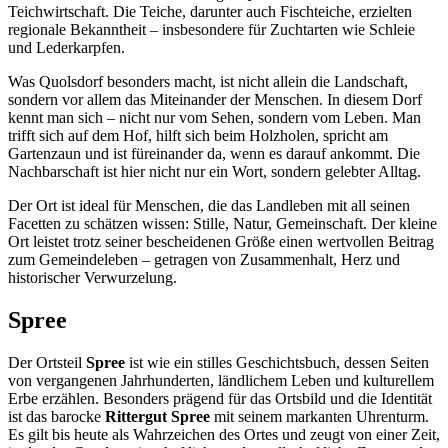
Teichwirtschaft. Die Teiche, darunter auch Fischteiche, erzielten
regionale Bekanntheit – insbesondere für Zuchtarten wie Schleie
und Lederkarpfen.
Was Quolsdorf besonders macht, ist nicht allein die Landschaft,
sondern vor allem das Miteinander der Menschen. In diesem Dorf
kennt man sich – nicht nur vom Sehen, sondern vom Leben. Man
trifft sich auf dem Hof, hilft sich beim Holzholen, spricht am
Gartenzaun und ist füreinander da, wenn es darauf ankommt. Die
Nachbarschaft ist hier nicht nur ein Wort, sondern gelebter Alltag.
Der Ort ist ideal für Menschen, die das Landleben mit all seinen
Facetten zu schätzen wissen: Stille, Natur, Gemeinschaft. Der kleine
Ort leistet trotz seiner bescheidenen Größe einen wertvollen Beitrag
zum Gemeindeleben – getragen von Zusammenhalt, Herz und
historischer Verwurzelung.
Spree
Der Ortsteil
Spree
ist wie ein stilles Geschichtsbuch, dessen Seiten
von vergangenen Jahrhunderten, ländlichem Leben und kulturellem
Erbe erzählen. Besonders prägend für das Ortsbild und die Identität
ist das barocke
Rittergut Spree
mit seinem markanten Uhrenturm.
Es gilt bis heute als Wahrzeichen des Ortes und zeugt von einer Zeit,