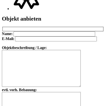
Objekt anbieten
Bitte lasse dieses Feld leer.
Bitte lasse dieses Feld leer.
Name:
E-Mail:
Objektbeschreibung / Lage:
evtl. vorh. Bebauung: