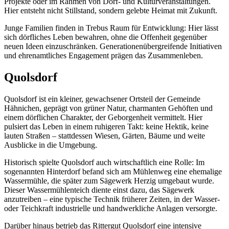
Projekte oder im Rahmen von Dorf- und Kulturveranstaltungen.
Hier entsteht nicht Stillstand, sondern gelebte Heimat mit Zukunft.
Junge Familien finden in Trebus Raum für Entwicklung: Hier lässt
sich dörfliches Leben bewahren, ohne die Offenheit gegenüber
neuen Ideen einzuschränken. Generationenübergreifende Initiativen
und ehrenamtliches Engagement prägen das Zusammenleben.
Quolsdorf
Quolsdorf ist ein kleiner, gewachsener Ortsteil der Gemeinde
Hähnichen, geprägt von grüner Natur, charmanten Gehöften und
einem dörflichen Charakter, der Geborgenheit vermittelt. Hier
pulsiert das Leben in einem ruhigeren Takt: keine Hektik, keine
lauten Straßen – stattdessen Wiesen, Gärten, Bäume und weite
Ausblicke in die Umgebung.
Historisch spielte Quolsdorf auch wirtschaftlich eine Rolle: Im
sogenannten Hinterdorf befand sich am Mühlenweg eine ehemalige
Wassermühle, die später zum Sägewerk Herzig umgebaut wurde.
Dieser Wassermühlenteich diente einst dazu, das Sägewerk
anzutreiben – eine typische Technik früherer Zeiten, in der Wasser-
oder Teichkraft industrielle und handwerkliche Anlagen versorgte.
Darüber hinaus betrieb das Rittergut Quolsdorf eine intensive