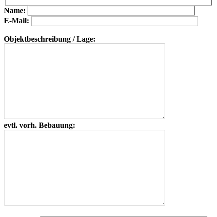
Bitte lasse dieses Feld leer.
Bitte lasse dieses Feld leer.
Name:
E-Mail:
Objektbeschreibung / Lage:
evtl. vorh. Bebauung: