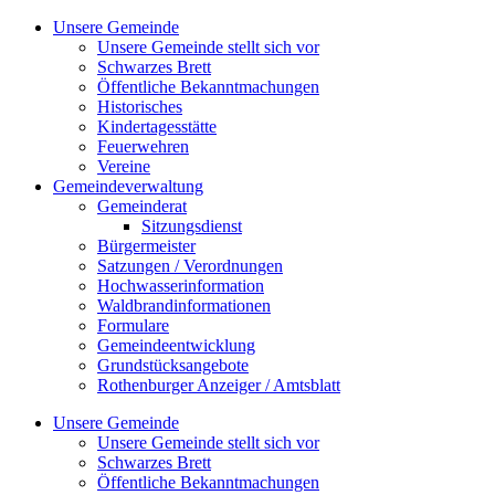
Zum
Unsere Gemeinde
Inhalt
Unsere Gemeinde stellt sich vor
springen
Schwarzes Brett
Öffentliche Bekanntmachungen
Historisches
Kindertagesstätte
Feuerwehren
Vereine
Gemeindeverwaltung
Gemeinderat
Sitzungsdienst
Bürgermeister
Satzungen / Verordnungen
Hochwasserinformation
Waldbrandinformationen
Formulare
Gemeindeentwicklung
Grundstücksangebote
Rothenburger Anzeiger / Amtsblatt
Unsere Gemeinde
Unsere Gemeinde stellt sich vor
Schwarzes Brett
Öffentliche Bekanntmachungen