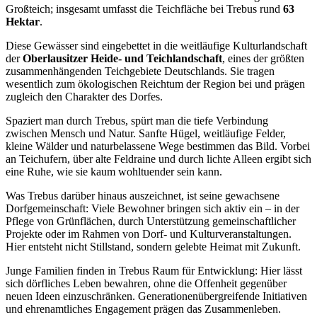
Großteich; insgesamt umfasst die Teichfläche bei Trebus rund
63
Hektar
.
Diese Gewässer sind eingebettet in die weitläufige Kulturlandschaft
der
Oberlausitzer Heide- und Teichlandschaft
, eines der größten
zusammenhängenden Teichgebiete Deutschlands. Sie tragen
wesentlich zum ökologischen Reichtum der Region bei und prägen
zugleich den Charakter des Dorfes.
Spaziert man durch Trebus, spürt man die tiefe Verbindung
zwischen Mensch und Natur. Sanfte Hügel, weitläufige Felder,
kleine Wälder und naturbelassene Wege bestimmen das Bild. Vorbei
an Teichufern, über alte Feldraine und durch lichte Alleen ergibt sich
eine Ruhe, wie sie kaum wohltuender sein kann.
Was Trebus darüber hinaus auszeichnet, ist seine gewachsene
Dorfgemeinschaft: Viele Bewohner bringen sich aktiv ein – in der
Pflege von Grünflächen, durch Unterstützung gemeinschaftlicher
Projekte oder im Rahmen von Dorf- und Kulturveranstaltungen.
Hier entsteht nicht Stillstand, sondern gelebte Heimat mit Zukunft.
Junge Familien finden in Trebus Raum für Entwicklung: Hier lässt
sich dörfliches Leben bewahren, ohne die Offenheit gegenüber
neuen Ideen einzuschränken. Generationenübergreifende Initiativen
und ehrenamtliches Engagement prägen das Zusammenleben.