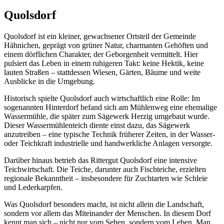
Quolsdorf
Quolsdorf ist ein kleiner, gewachsener Ortsteil der Gemeinde
Hähnichen, geprägt von grüner Natur, charmanten Gehöften und
einem dörflichen Charakter, der Geborgenheit vermittelt. Hier
pulsiert das Leben in einem ruhigeren Takt: keine Hektik, keine
lauten Straßen – stattdessen Wiesen, Gärten, Bäume und weite
Ausblicke in die Umgebung.
Historisch spielte Quolsdorf auch wirtschaftlich eine Rolle: Im
sogenannten Hinterdorf befand sich am Mühlenweg eine ehemalige
Wassermühle, die später zum Sägewerk Herzig umgebaut wurde.
Dieser Wassermühlenteich diente einst dazu, das Sägewerk
anzutreiben – eine typische Technik früherer Zeiten, in der Wasser-
oder Teichkraft industrielle und handwerkliche Anlagen versorgte.
Darüber hinaus betrieb das Rittergut Quolsdorf eine intensive
Teichwirtschaft. Die Teiche, darunter auch Fischteiche, erzielten
regionale Bekanntheit – insbesondere für Zuchtarten wie Schleie
und Lederkarpfen.
Was Quolsdorf besonders macht, ist nicht allein die Landschaft,
sondern vor allem das Miteinander der Menschen. In diesem Dorf
kennt man sich – nicht nur vom Sehen, sondern vom Leben. Man