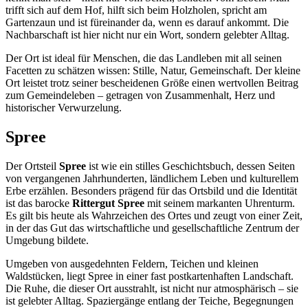
trifft sich auf dem Hof, hilft sich beim Holzholen, spricht am
Gartenzaun und ist füreinander da, wenn es darauf ankommt. Die
Nachbarschaft ist hier nicht nur ein Wort, sondern gelebter Alltag.
Der Ort ist ideal für Menschen, die das Landleben mit all seinen
Facetten zu schätzen wissen: Stille, Natur, Gemeinschaft. Der kleine
Ort leistet trotz seiner bescheidenen Größe einen wertvollen Beitrag
zum Gemeindeleben – getragen von Zusammenhalt, Herz und
historischer Verwurzelung.
Spree
Der Ortsteil
Spree
ist wie ein stilles Geschichtsbuch, dessen Seiten
von vergangenen Jahrhunderten, ländlichem Leben und kulturellem
Erbe erzählen. Besonders prägend für das Ortsbild und die Identität
ist das barocke
Rittergut Spree
mit seinem markanten Uhrenturm.
Es gilt bis heute als Wahrzeichen des Ortes und zeugt von einer Zeit,
in der das Gut das wirtschaftliche und gesellschaftliche Zentrum der
Umgebung bildete.
Umgeben von ausgedehnten Feldern, Teichen und kleinen
Waldstücken, liegt Spree in einer fast postkartenhaften Landschaft.
Die Ruhe, die dieser Ort ausstrahlt, ist nicht nur atmosphärisch – sie
ist gelebter Alltag. Spaziergänge entlang der Teiche, Begegnungen