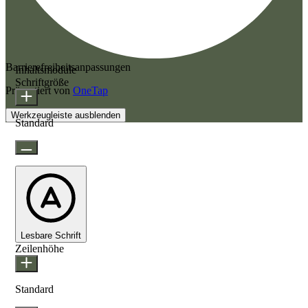
Barrierefreiheitsanpassungen
Inhaltsmodule
Schriftgröße
Präsentiert von
OneTap
Werkzeugleiste ausblenden
Standard
Lesbare Schrift
Zeilenhöhe
Standard