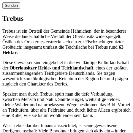
Trebus
Trebus ist ein Ortsteil der Gemeinde Hähnichen, der in besonderer
Weise die landschaftliche Vielfalt der Oberlausitz widerspiegelt.
Östlich des Ortskernes erstreckt sich ein zur Fischzucht genutzter
Großteich; insgesamt umfasst die Teichfläche bei Trebus rund
63
Hektar
.
Diese Gewässer sind eingebettet in die weitläufige Kulturlandschaft
der
Oberlausitzer Heide- und Teichlandschaft
, eines der größten
zusammenhängenden Teichgebiete Deutschlands. Sie tragen
wesentlich zum ökologischen Reichtum der Region bei und prägen
zugleich den Charakter des Dorfes.
Spaziert man durch Trebus, spürt man die tiefe Verbindung
zwischen Mensch und Natur. Sanfte Hügel, weitläufige Felder,
kleine Wälder und naturbelassene Wege bestimmen das Bild. Vorbei
an Teichufern, über alte Feldraine und durch lichte Alleen ergibt sich
eine Ruhe, wie sie kaum wohltuender sein kann.
Was Trebus darüber hinaus auszeichnet, ist seine gewachsene
Dorfgemeinschaft: Viele Bewohner bringen sich aktiv ein – in der