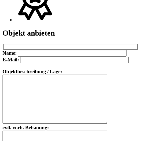
Objekt anbieten
Bitte lasse dieses Feld leer.
Bitte lasse dieses Feld leer.
Name:
E-Mail:
Objektbeschreibung / Lage:
evtl. vorh. Bebauung: