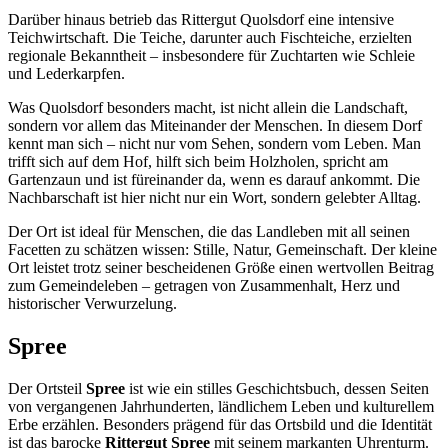
Darüber hinaus betrieb das Rittergut Quolsdorf eine intensive
Teichwirtschaft. Die Teiche, darunter auch Fischteiche, erzielten
regionale Bekanntheit – insbesondere für Zuchtarten wie Schleie
und Lederkarpfen.
Was Quolsdorf besonders macht, ist nicht allein die Landschaft,
sondern vor allem das Miteinander der Menschen. In diesem Dorf
kennt man sich – nicht nur vom Sehen, sondern vom Leben. Man
trifft sich auf dem Hof, hilft sich beim Holzholen, spricht am
Gartenzaun und ist füreinander da, wenn es darauf ankommt. Die
Nachbarschaft ist hier nicht nur ein Wort, sondern gelebter Alltag.
Der Ort ist ideal für Menschen, die das Landleben mit all seinen
Facetten zu schätzen wissen: Stille, Natur, Gemeinschaft. Der kleine
Ort leistet trotz seiner bescheidenen Größe einen wertvollen Beitrag
zum Gemeindeleben – getragen von Zusammenhalt, Herz und
historischer Verwurzelung.
Spree
Der Ortsteil
Spree
ist wie ein stilles Geschichtsbuch, dessen Seiten
von vergangenen Jahrhunderten, ländlichem Leben und kulturellem
Erbe erzählen. Besonders prägend für das Ortsbild und die Identität
ist das barocke
Rittergut Spree
mit seinem markanten Uhrenturm.