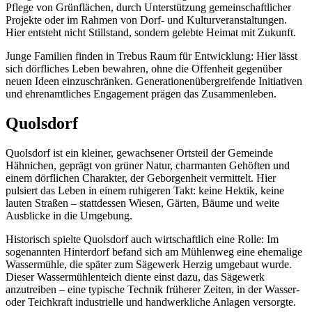
Pflege von Grünflächen, durch Unterstützung gemeinschaftlicher
Projekte oder im Rahmen von Dorf- und Kulturveranstaltungen.
Hier entsteht nicht Stillstand, sondern gelebte Heimat mit Zukunft.
Junge Familien finden in Trebus Raum für Entwicklung: Hier lässt
sich dörfliches Leben bewahren, ohne die Offenheit gegenüber
neuen Ideen einzuschränken. Generationenübergreifende Initiativen
und ehrenamtliches Engagement prägen das Zusammenleben.
Quolsdorf
Quolsdorf ist ein kleiner, gewachsener Ortsteil der Gemeinde
Hähnichen, geprägt von grüner Natur, charmanten Gehöften und
einem dörflichen Charakter, der Geborgenheit vermittelt. Hier
pulsiert das Leben in einem ruhigeren Takt: keine Hektik, keine
lauten Straßen – stattdessen Wiesen, Gärten, Bäume und weite
Ausblicke in die Umgebung.
Historisch spielte Quolsdorf auch wirtschaftlich eine Rolle: Im
sogenannten Hinterdorf befand sich am Mühlenweg eine ehemalige
Wassermühle, die später zum Sägewerk Herzig umgebaut wurde.
Dieser Wassermühlenteich diente einst dazu, das Sägewerk
anzutreiben – eine typische Technik früherer Zeiten, in der Wasser-
oder Teichkraft industrielle und handwerkliche Anlagen versorgte.