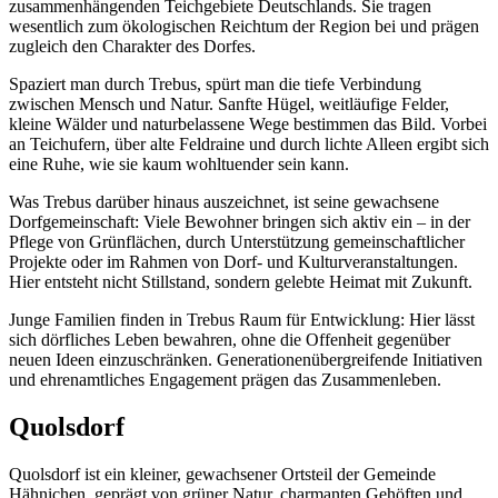
zusammenhängenden Teichgebiete Deutschlands. Sie tragen
wesentlich zum ökologischen Reichtum der Region bei und prägen
zugleich den Charakter des Dorfes.
Spaziert man durch Trebus, spürt man die tiefe Verbindung
zwischen Mensch und Natur. Sanfte Hügel, weitläufige Felder,
kleine Wälder und naturbelassene Wege bestimmen das Bild. Vorbei
an Teichufern, über alte Feldraine und durch lichte Alleen ergibt sich
eine Ruhe, wie sie kaum wohltuender sein kann.
Was Trebus darüber hinaus auszeichnet, ist seine gewachsene
Dorfgemeinschaft: Viele Bewohner bringen sich aktiv ein – in der
Pflege von Grünflächen, durch Unterstützung gemeinschaftlicher
Projekte oder im Rahmen von Dorf- und Kulturveranstaltungen.
Hier entsteht nicht Stillstand, sondern gelebte Heimat mit Zukunft.
Junge Familien finden in Trebus Raum für Entwicklung: Hier lässt
sich dörfliches Leben bewahren, ohne die Offenheit gegenüber
neuen Ideen einzuschränken. Generationenübergreifende Initiativen
und ehrenamtliches Engagement prägen das Zusammenleben.
Quolsdorf
Quolsdorf ist ein kleiner, gewachsener Ortsteil der Gemeinde
Hähnichen, geprägt von grüner Natur, charmanten Gehöften und