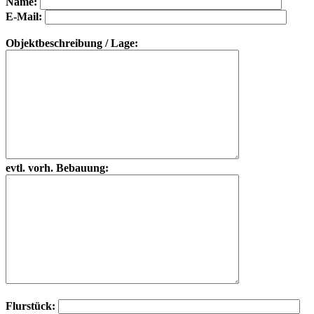
Bitte lasse dieses Feld leer.
Bitte lasse dieses Feld leer.
Name:
E-Mail:
Objektbeschreibung / Lage:
evtl. vorh. Bebauung:
Flurstück: