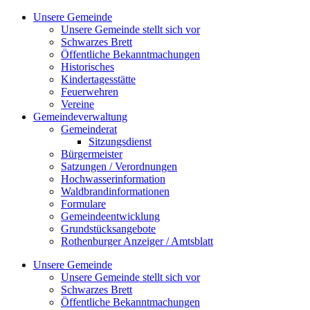
Zum
Unsere Gemeinde
Inhalt
Unsere Gemeinde stellt sich vor
springen
Schwarzes Brett
Öffentliche Bekanntmachungen
Historisches
Kindertagesstätte
Feuerwehren
Vereine
Gemeindeverwaltung
Gemeinderat
Sitzungsdienst
Bürgermeister
Satzungen / Verordnungen
Hochwasserinformation
Waldbrandinformationen
Formulare
Gemeindeentwicklung
Grundstücksangebote
Rothenburger Anzeiger / Amtsblatt
Unsere Gemeinde
Unsere Gemeinde stellt sich vor
Schwarzes Brett
Öffentliche Bekanntmachungen