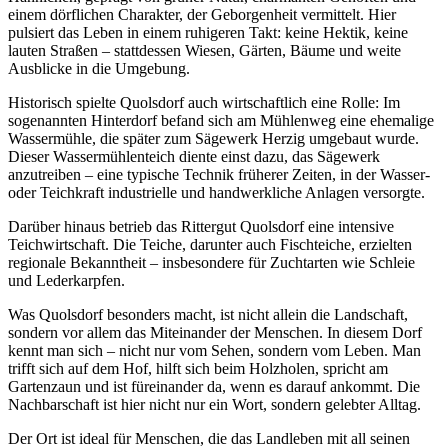
einem dörflichen Charakter, der Geborgenheit vermittelt. Hier
pulsiert das Leben in einem ruhigeren Takt: keine Hektik, keine
lauten Straßen – stattdessen Wiesen, Gärten, Bäume und weite
Ausblicke in die Umgebung.
Historisch spielte Quolsdorf auch wirtschaftlich eine Rolle: Im
sogenannten Hinterdorf befand sich am Mühlenweg eine ehemalige
Wassermühle, die später zum Sägewerk Herzig umgebaut wurde.
Dieser Wassermühlenteich diente einst dazu, das Sägewerk
anzutreiben – eine typische Technik früherer Zeiten, in der Wasser-
oder Teichkraft industrielle und handwerkliche Anlagen versorgte.
Darüber hinaus betrieb das Rittergut Quolsdorf eine intensive
Teichwirtschaft. Die Teiche, darunter auch Fischteiche, erzielten
regionale Bekanntheit – insbesondere für Zuchtarten wie Schleie
und Lederkarpfen.
Was Quolsdorf besonders macht, ist nicht allein die Landschaft,
sondern vor allem das Miteinander der Menschen. In diesem Dorf
kennt man sich – nicht nur vom Sehen, sondern vom Leben. Man
trifft sich auf dem Hof, hilft sich beim Holzholen, spricht am
Gartenzaun und ist füreinander da, wenn es darauf ankommt. Die
Nachbarschaft ist hier nicht nur ein Wort, sondern gelebter Alltag.
Der Ort ist ideal für Menschen, die das Landleben mit all seinen