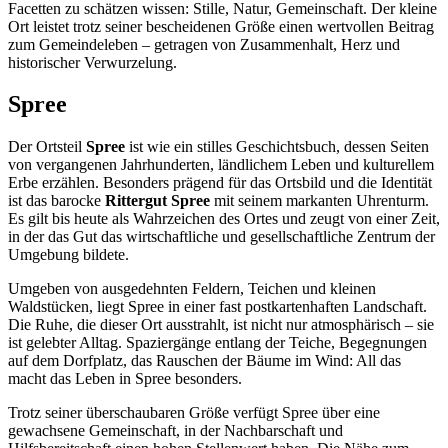
Facetten zu schätzen wissen: Stille, Natur, Gemeinschaft. Der kleine
Ort leistet trotz seiner bescheidenen Größe einen wertvollen Beitrag
zum Gemeindeleben – getragen von Zusammenhalt, Herz und
historischer Verwurzelung.
Spree
Der Ortsteil
Spree
ist wie ein stilles Geschichtsbuch, dessen Seiten
von vergangenen Jahrhunderten, ländlichem Leben und kulturellem
Erbe erzählen. Besonders prägend für das Ortsbild und die Identität
ist das barocke
Rittergut Spree
mit seinem markanten Uhrenturm.
Es gilt bis heute als Wahrzeichen des Ortes und zeugt von einer Zeit,
in der das Gut das wirtschaftliche und gesellschaftliche Zentrum der
Umgebung bildete.
Umgeben von ausgedehnten Feldern, Teichen und kleinen
Waldstücken, liegt Spree in einer fast postkartenhaften Landschaft.
Die Ruhe, die dieser Ort ausstrahlt, ist nicht nur atmosphärisch – sie
ist gelebter Alltag. Spaziergänge entlang der Teiche, Begegnungen
auf dem Dorfplatz, das Rauschen der Bäume im Wind: All das
macht das Leben in Spree besonders.
Trotz seiner überschaubaren Größe verfügt Spree über eine
gewachsene Gemeinschaft, in der Nachbarschaft und