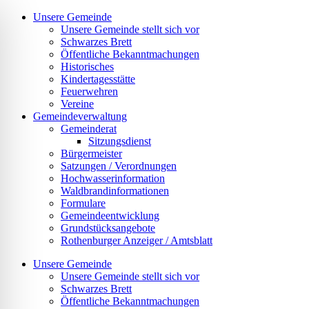
Zum
Unsere Gemeinde
Inhalt
Unsere Gemeinde stellt sich vor
springen
Schwarzes Brett
Öffentliche Bekanntmachungen
Historisches
Kindertagesstätte
Feuerwehren
Vereine
Gemeindeverwaltung
Gemeinderat
Sitzungsdienst
Bürgermeister
Satzungen / Verordnungen
Hochwasserinformation
Waldbrandinformationen
Formulare
Gemeindeentwicklung
Grundstücksangebote
Rothenburger Anzeiger / Amtsblatt
Unsere Gemeinde
Unsere Gemeinde stellt sich vor
Schwarzes Brett
Öffentliche Bekanntmachungen