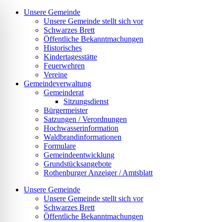
Zum
Unsere Gemeinde
Inhalt
Unsere Gemeinde stellt sich vor
springen
Schwarzes Brett
Öffentliche Bekanntmachungen
Historisches
Kindertagesstätte
Feuerwehren
Vereine
Gemeindeverwaltung
Gemeinderat
Sitzungsdienst
Bürgermeister
Satzungen / Verordnungen
Hochwasserinformation
Waldbrandinformationen
Formulare
Gemeindeentwicklung
Grundstücksangebote
Rothenburger Anzeiger / Amtsblatt
Unsere Gemeinde
Unsere Gemeinde stellt sich vor
Schwarzes Brett
Öffentliche Bekanntmachungen