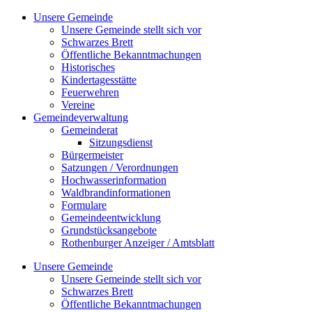
Zum
Unsere Gemeinde
Inhalt
Unsere Gemeinde stellt sich vor
springen
Schwarzes Brett
Öffentliche Bekanntmachungen
Historisches
Kindertagesstätte
Feuerwehren
Vereine
Gemeindeverwaltung
Gemeinderat
Sitzungsdienst
Bürgermeister
Satzungen / Verordnungen
Hochwasserinformation
Waldbrandinformationen
Formulare
Gemeindeentwicklung
Grundstücksangebote
Rothenburger Anzeiger / Amtsblatt
Unsere Gemeinde
Unsere Gemeinde stellt sich vor
Schwarzes Brett
Öffentliche Bekanntmachungen