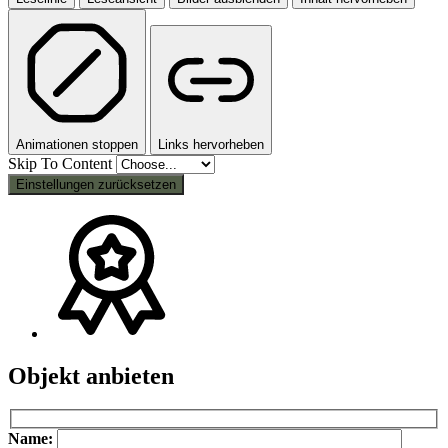
Animationen stoppen
Links hervorheben
Skip To Content
Einstellungen zurücksetzen
Objekt anbieten
Bitte lasse dieses Feld leer.
Bitte lasse dieses Feld leer.
Name: