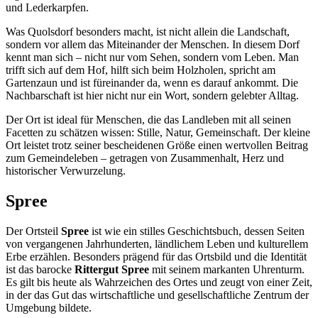
und Lederkarpfen.
Was Quolsdorf besonders macht, ist nicht allein die Landschaft,
sondern vor allem das Miteinander der Menschen. In diesem Dorf
kennt man sich – nicht nur vom Sehen, sondern vom Leben. Man
trifft sich auf dem Hof, hilft sich beim Holzholen, spricht am
Gartenzaun und ist füreinander da, wenn es darauf ankommt. Die
Nachbarschaft ist hier nicht nur ein Wort, sondern gelebter Alltag.
Der Ort ist ideal für Menschen, die das Landleben mit all seinen
Facetten zu schätzen wissen: Stille, Natur, Gemeinschaft. Der kleine
Ort leistet trotz seiner bescheidenen Größe einen wertvollen Beitrag
zum Gemeindeleben – getragen von Zusammenhalt, Herz und
historischer Verwurzelung.
Spree
Der Ortsteil
Spree
ist wie ein stilles Geschichtsbuch, dessen Seiten
von vergangenen Jahrhunderten, ländlichem Leben und kulturellem
Erbe erzählen. Besonders prägend für das Ortsbild und die Identität
ist das barocke
Rittergut Spree
mit seinem markanten Uhrenturm.
Es gilt bis heute als Wahrzeichen des Ortes und zeugt von einer Zeit,
in der das Gut das wirtschaftliche und gesellschaftliche Zentrum der
Umgebung bildete.