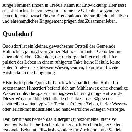
Junge Familien finden in Trebus Raum für Entwicklung: Hier lässt
sich dörfliches Leben bewahren, ohne die Offenheit gegenüber
neuen Ideen einzuschränken. Generationenübergreifende Initiativen
und ehrenamtliches Engagement prägen das Zusammenleben.
Quolsdorf
Quolsdorf ist ein kleiner, gewachsener Ortsteil der Gemeinde
Hähnichen, geprägt von grüner Natur, charmanten Gehöften und
einem dörflichen Charakter, der Geborgenheit vermittelt. Hier
pulsiert das Leben in einem ruhigeren Takt: keine Hektik, keine
lauten Straßen – stattdessen Wiesen, Gärten, Bäume und weite
Ausblicke in die Umgebung.
Historisch spielte Quolsdorf auch wirtschaftlich eine Rolle: Im
sogenannten Hinterdorf befand sich am Mühlenweg eine ehemalige
Wassermühle, die später zum Sägewerk Herzig umgebaut wurde.
Dieser Wassermühlenteich diente einst dazu, das Sägewerk
anzutreiben – eine typische Technik früherer Zeiten, in der Wasser-
oder Teichkraft industrielle und handwerkliche Anlagen versorgte.
Darüber hinaus betrieb das Rittergut Quolsdorf eine intensive
Teichwirtschaft. Die Teiche, darunter auch Fischteiche, erzielten
regionale Bekanntheit – insbesondere für Zuchtarten wie Schleie