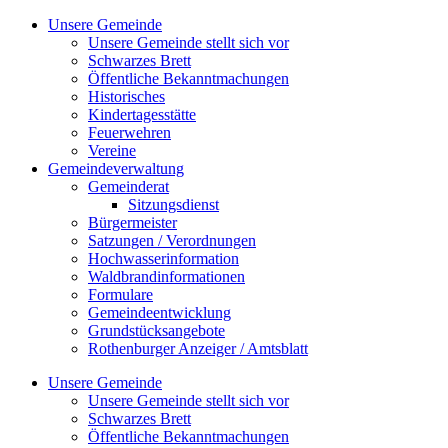
Zum
Unsere Gemeinde
Inhalt
Unsere Gemeinde stellt sich vor
springen
Schwarzes Brett
Öffentliche Bekanntmachungen
Historisches
Kindertagesstätte
Feuerwehren
Vereine
Gemeindeverwaltung
Gemeinderat
Sitzungsdienst
Bürgermeister
Satzungen / Verordnungen
Hochwasserinformation
Waldbrandinformationen
Formulare
Gemeindeentwicklung
Grundstücksangebote
Rothenburger Anzeiger / Amtsblatt
Unsere Gemeinde
Unsere Gemeinde stellt sich vor
Schwarzes Brett
Öffentliche Bekanntmachungen