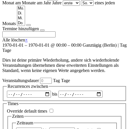
Monat am
Monate am
Jahr
Jahre
eines jeden
Wochentage
Monats
Termine hinzufügen
Alle löschen
×
1970-01-01
–
1970-01-01
@
00:00 – 00:00
Ganztägig
(
Berlin
)
|
Tag
Tage
Dies ist deine primäre Wiederholung, andere sich wiederholende
Veranstaltungen übernehmen diese erweiterten Einstellungen als
Standard, wenn keine eigenen Werte angegeben werden.
Veranstaltungsdauer
Tag
Tage
Recurrences zwischen
Zeitraum
bis
auswählen
Times
Override default times
Zeiten
Zeitraum