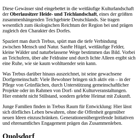
Diese Gewässer sind eingebettet in die weitläufige Kulturlandschaft
der
Oberlausitzer Heide- und Teichlandschaft
, eines der größten
zusammenhängenden Teichgebiete Deutschlands. Sie tragen
wesentlich zum ökologischen Reichtum der Region bei und prägen
zugleich den Charakter des Dorfes.
Spaziert man durch Trebus, spürt man die tiefe Verbindung
zwischen Mensch und Natur. Sanfte Hügel, weitläufige Felder,
kleine Wälder und naturbelassene Wege bestimmen das Bild. Vorbei
an Teichufern, über alte Feldraine und durch lichte Alleen ergibt sich
eine Ruhe, wie sie kaum wohltuender sein kann.
Was Trebus darüber hinaus auszeichnet, ist seine gewachsene
Dorfgemeinschaft: Viele Bewohner bringen sich aktiv ein – in der
Pflege von Grünflächen, durch Unterstützung gemeinschaftlicher
Projekte oder im Rahmen von Dorf- und Kulturveranstaltungen.
Hier entsteht nicht Stillstand, sondern gelebte Heimat mit Zukunft.
Junge Familien finden in Trebus Raum für Entwicklung: Hier lässt
sich dörfliches Leben bewahren, ohne die Offenheit gegenüber
neuen Ideen einzuschränken. Generationenübergreifende Initiativen
und ehrenamtliches Engagement prägen das Zusammenleben.
Quolsdorf