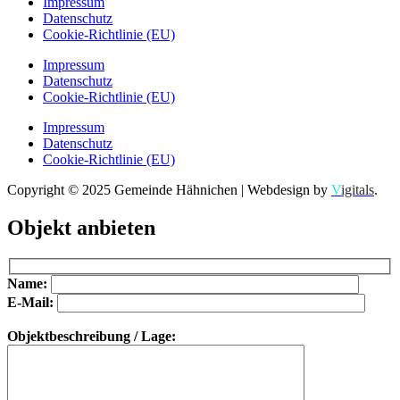
Impressum
Datenschutz
Cookie-Richtlinie (EU)
Impressum
Datenschutz
Cookie-Richtlinie (EU)
Impressum
Datenschutz
Cookie-Richtlinie (EU)
Copyright © 2025 Gemeinde Hähnichen | Webdesign by
V
igitals
.
Objekt anbieten
Bitte lasse dieses Feld leer.
Bitte lasse dieses Feld leer.
Name:
E-Mail:
Objektbeschreibung / Lage: