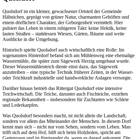
Quolsdorf ist ein kleiner, gewachsener Ortsteil der Gemeinde
Hähnichen, geprägt von grüner Natur, charmanten Gehöften und
einem dörflichen Charakter, der Geborgenheit vermittelt. Hier
pulsiert das Leben in einem ruhigeren Takt: keine Hektik, keine
lauten Straßen – stattdessen Wiesen, Gärten, Bäume und weite
Ausblicke in die Umgebung.
Historisch spielte Quolsdorf auch wirtschaftlich eine Rolle: Im
sogenannten Hinterdorf befand sich am Mühlenweg eine ehemalige
Wassermühle, die später zum Sägewerk Herzig umgebaut wurde.
Dieser Wassermühlenteich diente einst dazu, das Sägewerk
anzutreiben – eine typische Technik früherer Zeiten, in der Wasser-
oder Teichkraft industrielle und handwerkliche Anlagen versorgte.
Darüber hinaus betrieb das Rittergut Quolsdorf eine intensive
Teichwirtschaft. Die Teiche, darunter auch Fischteiche, erzielten
regionale Bekanntheit – insbesondere für Zuchtarten wie Schleie
und Lederkarpfen.
Was Quolsdorf besonders macht, ist nicht allein die Landschaft,
sondern vor allem das Miteinander der Menschen. In diesem Dorf
kennt man sich – nicht nur vom Sehen, sondern vom Leben. Man
trifft sich auf dem Hof, hilft sich beim Holzholen, spricht am
Gartenzaun und ist füreinander da, wenn es darauf ankommt. Die