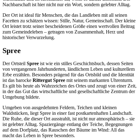
Nachbarschaft ist hier nicht nur ein Wort, sondern gelebter Alltag.
Der Ort ist ideal für Menschen, die das Landleben mit all seinen
Facetten zu schätzen wissen: Stille, Natur, Gemeinschaft. Der kleine
Ort leistet trotz seiner bescheidenen Größe einen wertvollen Beitrag
zum Gemeindeleben – getragen von Zusammenhalt, Herz und
historischer Verwurzelung.
Spree
Der Ortsteil
Spree
ist wie ein stilles Geschichtsbuch, dessen Seiten
von vergangenen Jahrhunderten, ländlichem Leben und kulturellem
Erbe erzählen. Besonders prägend für das Ortsbild und die Identität
ist das barocke
Rittergut Spree
mit seinem markanten Uhrenturm.
Es gilt bis heute als Wahrzeichen des Ortes und zeugt von einer Zeit,
in der das Gut das wirtschaftliche und gesellschaftliche Zentrum der
Umgebung bildete.
Umgeben von ausgedehnten Feldern, Teichen und kleinen
Waldstücken, liegt Spree in einer fast postkartenhaften Landschaft.
Die Ruhe, die dieser Ort ausstrahlt, ist nicht nur atmosphärisch – sie
ist gelebter Alltag. Spaziergänge entlang der Teiche, Begegnungen
auf dem Dorfplatz, das Rauschen der Bäume im Wind: All das
macht das Leben in Spree besonders.