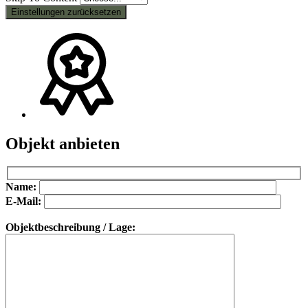
Einstellungen zurücksetzen
Objekt anbieten
Bitte lasse dieses Feld leer.
Bitte lasse dieses Feld leer.
Name:
E-Mail:
Objektbeschreibung / Lage: