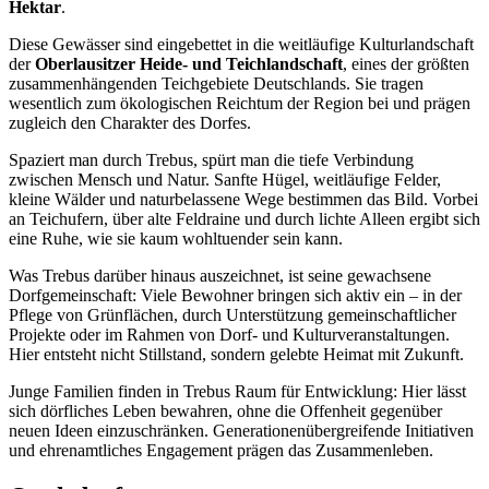
Hektar
.
Diese Gewässer sind eingebettet in die weitläufige Kulturlandschaft
der
Oberlausitzer Heide- und Teichlandschaft
, eines der größten
zusammenhängenden Teichgebiete Deutschlands. Sie tragen
wesentlich zum ökologischen Reichtum der Region bei und prägen
zugleich den Charakter des Dorfes.
Spaziert man durch Trebus, spürt man die tiefe Verbindung
zwischen Mensch und Natur. Sanfte Hügel, weitläufige Felder,
kleine Wälder und naturbelassene Wege bestimmen das Bild. Vorbei
an Teichufern, über alte Feldraine und durch lichte Alleen ergibt sich
eine Ruhe, wie sie kaum wohltuender sein kann.
Was Trebus darüber hinaus auszeichnet, ist seine gewachsene
Dorfgemeinschaft: Viele Bewohner bringen sich aktiv ein – in der
Pflege von Grünflächen, durch Unterstützung gemeinschaftlicher
Projekte oder im Rahmen von Dorf- und Kulturveranstaltungen.
Hier entsteht nicht Stillstand, sondern gelebte Heimat mit Zukunft.
Junge Familien finden in Trebus Raum für Entwicklung: Hier lässt
sich dörfliches Leben bewahren, ohne die Offenheit gegenüber
neuen Ideen einzuschränken. Generationenübergreifende Initiativen
und ehrenamtliches Engagement prägen das Zusammenleben.