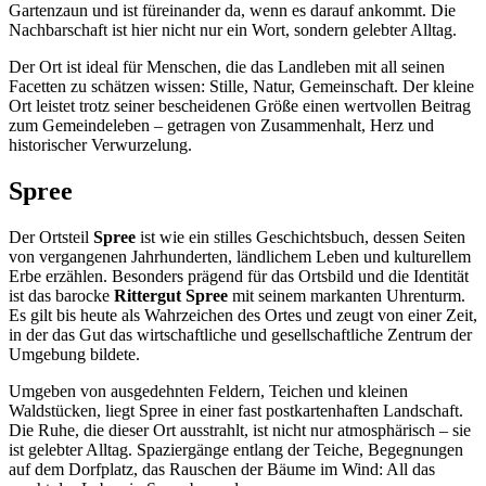
Gartenzaun und ist füreinander da, wenn es darauf ankommt. Die
Nachbarschaft ist hier nicht nur ein Wort, sondern gelebter Alltag.
Der Ort ist ideal für Menschen, die das Landleben mit all seinen
Facetten zu schätzen wissen: Stille, Natur, Gemeinschaft. Der kleine
Ort leistet trotz seiner bescheidenen Größe einen wertvollen Beitrag
zum Gemeindeleben – getragen von Zusammenhalt, Herz und
historischer Verwurzelung.
Spree
Der Ortsteil
Spree
ist wie ein stilles Geschichtsbuch, dessen Seiten
von vergangenen Jahrhunderten, ländlichem Leben und kulturellem
Erbe erzählen. Besonders prägend für das Ortsbild und die Identität
ist das barocke
Rittergut Spree
mit seinem markanten Uhrenturm.
Es gilt bis heute als Wahrzeichen des Ortes und zeugt von einer Zeit,
in der das Gut das wirtschaftliche und gesellschaftliche Zentrum der
Umgebung bildete.
Umgeben von ausgedehnten Feldern, Teichen und kleinen
Waldstücken, liegt Spree in einer fast postkartenhaften Landschaft.
Die Ruhe, die dieser Ort ausstrahlt, ist nicht nur atmosphärisch – sie
ist gelebter Alltag. Spaziergänge entlang der Teiche, Begegnungen
auf dem Dorfplatz, das Rauschen der Bäume im Wind: All das