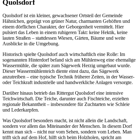
Quolsdorf
Quolsdorf ist ein kleiner, gewachsener Ortsteil der Gemeinde
Hähnichen, geprägt von grüner Natur, charmanten Gehöften und
einem dörflichen Charakter, der Geborgenheit vermittelt. Hier
pulsiert das Leben in einem ruhigeren Takt: keine Hektik, keine
lauten Straßen – stattdessen Wiesen, Gärten, Bäume und weite
Ausblicke in die Umgebung.
Historisch spielte Quolsdorf auch wirtschaftlich eine Rolle: Im
sogenannten Hinterdorf befand sich am Mühlenweg eine ehemalige
Wassermühle, die später zum Sägewerk Herzig umgebaut wurde.
Dieser Wassermühlenteich diente einst dazu, das Sägewerk
anzutreiben – eine typische Technik früherer Zeiten, in der Wasser-
oder Teichkraft industrielle und handwerkliche Anlagen versorgte.
Darüber hinaus betrieb das Rittergut Quolsdorf eine intensive
Teichwirtschaft. Die Teiche, darunter auch Fischteiche, erzielten
regionale Bekanntheit – insbesondere für Zuchtarten wie Schleie
und Lederkarpfen.
Was Quolsdorf besonders macht, ist nicht allein die Landschaft,
sondern vor allem das Miteinander der Menschen. In diesem Dorf
kennt man sich – nicht nur vom Sehen, sondern vom Leben. Man
trifft sich auf dem Hof, hilft sich beim Holzholen, spricht am