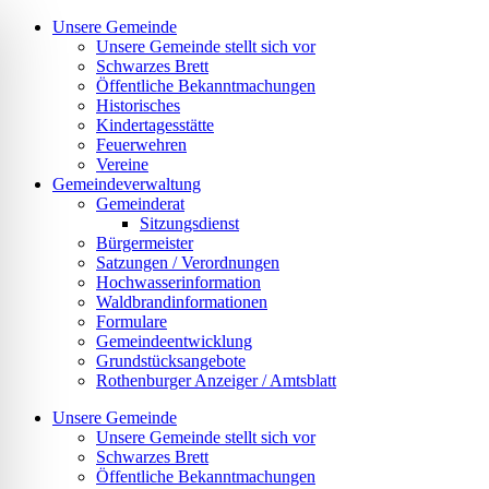
Zum
Unsere Gemeinde
Inhalt
Unsere Gemeinde stellt sich vor
springen
Schwarzes Brett
Öffentliche Bekanntmachungen
Historisches
Kindertagesstätte
Feuerwehren
Vereine
Gemeindeverwaltung
Gemeinderat
Sitzungsdienst
Bürgermeister
Satzungen / Verordnungen
Hochwasserinformation
Waldbrandinformationen
Formulare
Gemeindeentwicklung
Grundstücksangebote
Rothenburger Anzeiger / Amtsblatt
Unsere Gemeinde
Unsere Gemeinde stellt sich vor
Schwarzes Brett
Öffentliche Bekanntmachungen