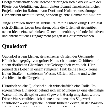
Dorfgemeinschaft: Viele Bewohner bringen sich aktiv ein – in der
Pflege von Grünflächen, durch Unterstützung gemeinschaftlicher
Projekte oder im Rahmen von Dorf- und Kulturveranstaltungen.
Hier entsteht nicht Stillstand, sondern gelebte Heimat mit Zukunft.
Junge Familien finden in Trebus Raum für Entwicklung: Hier lässt
sich dörfliches Leben bewahren, ohne die Offenheit gegenüber
neuen Ideen einzuschränken. Generationenübergreifende Initiativen
und ehrenamtliches Engagement prägen das Zusammenleben.
Quolsdorf
Quolsdorf ist ein kleiner, gewachsener Ortsteil der Gemeinde
Hähnichen, geprägt von grüner Natur, charmanten Gehöften und
einem dörflichen Charakter, der Geborgenheit vermittelt. Hier
pulsiert das Leben in einem ruhigeren Takt: keine Hektik, keine
lauten Straßen – stattdessen Wiesen, Gärten, Bäume und weite
Ausblicke in die Umgebung.
Historisch spielte Quolsdorf auch wirtschaftlich eine Rolle: Im
sogenannten Hinterdorf befand sich am Mühlenweg eine ehemalige
Wassermühle, die später zum Sägewerk Herzig umgebaut wurde.
Dieser Wassermühlenteich diente einst dazu, das Sägewerk
anzutreiben – eine typische Technik früherer Zeiten, in der Wasser-