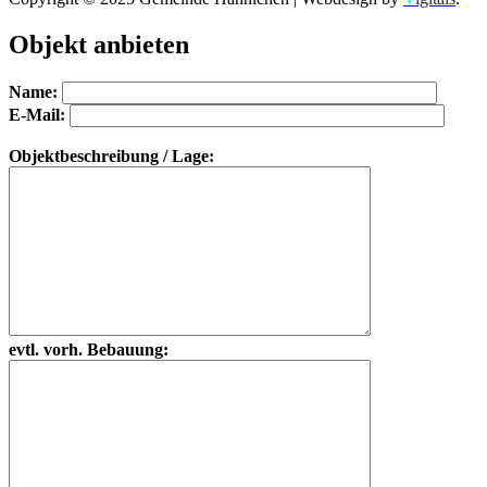
Objekt anbieten
Bitte lasse dieses Feld leer.
Bitte lasse dieses Feld leer.
Name:
E-Mail:
Objektbeschreibung / Lage:
evtl. vorh. Bebauung: