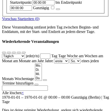
Startzeitpunkt
bis
Endzeitpunkt
Ganztägig
Vorschau Startzeiten (
0
)
Diese Veranstaltung umfasst jeden Tag zwischen Beginn- und
Enddatum, mit der Start- und Endzeit an jedem dieser Tage.
Wiederkehrende Veranstaltungen
jede(r/n)
Tag
Tage
Woche am
Wochen am
Monat am
Monate am
Jahr
Jahre
eines jeden
Monats
Wochentage
Termine hinzufügen
Alle löschen
×
1970-01-01
–
1970-01-01
@
00:00 – 00:00
Ganztägig
(
Berlin
)
|
Tag
Tage
Dies ist deine primäre Wiederholung, andere sich wiederholende