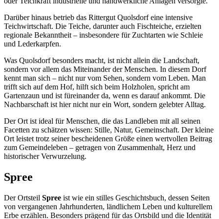
oder Teichkraft industrielle und handwerkliche Anlagen versorgte.
Darüber hinaus betrieb das Rittergut Quolsdorf eine intensive
Teichwirtschaft. Die Teiche, darunter auch Fischteiche, erzielten
regionale Bekanntheit – insbesondere für Zuchtarten wie Schleie
und Lederkarpfen.
Was Quolsdorf besonders macht, ist nicht allein die Landschaft,
sondern vor allem das Miteinander der Menschen. In diesem Dorf
kennt man sich – nicht nur vom Sehen, sondern vom Leben. Man
trifft sich auf dem Hof, hilft sich beim Holzholen, spricht am
Gartenzaun und ist füreinander da, wenn es darauf ankommt. Die
Nachbarschaft ist hier nicht nur ein Wort, sondern gelebter Alltag.
Der Ort ist ideal für Menschen, die das Landleben mit all seinen
Facetten zu schätzen wissen: Stille, Natur, Gemeinschaft. Der kleine
Ort leistet trotz seiner bescheidenen Größe einen wertvollen Beitrag
zum Gemeindeleben – getragen von Zusammenhalt, Herz und
historischer Verwurzelung.
Spree
Der Ortsteil
Spree
ist wie ein stilles Geschichtsbuch, dessen Seiten
von vergangenen Jahrhunderten, ländlichem Leben und kulturellem
Erbe erzählen. Besonders prägend für das Ortsbild und die Identität