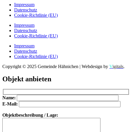
Impressum
Datenschutz
Cookie-Richtlinie (EU)
Impressum
Datenschutz
Cookie-Richtlinie (EU)
Impressum
Datenschutz
Cookie-Richtlinie (EU)
Copyright © 2025 Gemeinde Hähnichen | Webdesign by
V
igitals
.
Objekt anbieten
Bitte lasse dieses Feld leer.
Bitte lasse dieses Feld leer.
Name:
E-Mail:
Objektbeschreibung / Lage: