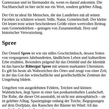
Gartenzaun und ist füreinander da, wenn es darauf ankommt. Die
Nachbarschaft ist hier nicht nur ein Wort, sondern gelebter Alltag.
Der Ort ist ideal für Menschen, die das Landleben mit all seinen
Facetten zu schätzen wissen: Stille, Natur, Gemeinschaft. Der kleine
Ort leistet trotz seiner bescheidenen Größe einen wertvollen Beitrag
zum Gemeindeleben – getragen von Zusammenhalt, Herz und
historischer Verwurzelung.
Spree
Der Ortsteil
Spree
ist wie ein stilles Geschichtsbuch, dessen Seiten
von vergangenen Jahrhunderten, ländlichem Leben und kulturellem
Erbe erzählen. Besonders prägend für das Ortsbild und die Identität
ist das barocke
Rittergut Spree
mit seinem markanten Uhrenturm.
Es gilt bis heute als Wahrzeichen des Ortes und zeugt von einer Zeit,
in der das Gut das wirtschaftliche und gesellschaftliche Zentrum der
Umgebung bildete.
Umgeben von ausgedehnten Feldern, Teichen und kleinen
Waldstücken, liegt Spree in einer fast postkartenhaften Landschaft.
Die Ruhe, die dieser Ort ausstrahlt, ist nicht nur atmosphärisch – sie
ist gelebter Alltag. Spaziergänge entlang der Teiche, Begegnungen
auf dem Dorfplatz, das Rauschen der Bäume im Wind: All das