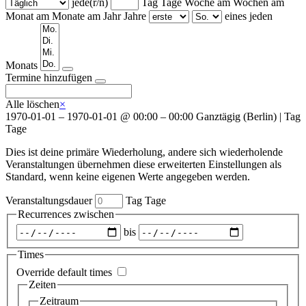
jede(r/n)
Tag
Tage
Woche am
Wochen am
Monat am
Monate am
Jahr
Jahre
eines jeden
Wochentage
Monats
Termine hinzufügen
Alle löschen
×
1970-01-01
–
1970-01-01
@
00:00 – 00:00
Ganztägig
(
Berlin
)
|
Tag
Tage
Dies ist deine primäre Wiederholung, andere sich wiederholende
Veranstaltungen übernehmen diese erweiterten Einstellungen als
Standard, wenn keine eigenen Werte angegeben werden.
Veranstaltungsdauer
Tag
Tage
Recurrences zwischen
Zeitraum
bis
auswählen
Times
Override default times
Zeiten
Zeitraum