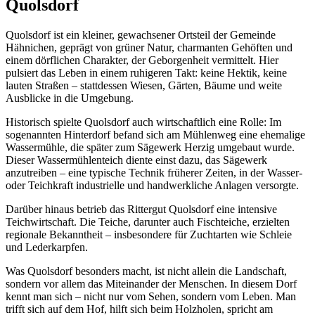
Quolsdorf
Quolsdorf ist ein kleiner, gewachsener Ortsteil der Gemeinde
Hähnichen, geprägt von grüner Natur, charmanten Gehöften und
einem dörflichen Charakter, der Geborgenheit vermittelt. Hier
pulsiert das Leben in einem ruhigeren Takt: keine Hektik, keine
lauten Straßen – stattdessen Wiesen, Gärten, Bäume und weite
Ausblicke in die Umgebung.
Historisch spielte Quolsdorf auch wirtschaftlich eine Rolle: Im
sogenannten Hinterdorf befand sich am Mühlenweg eine ehemalige
Wassermühle, die später zum Sägewerk Herzig umgebaut wurde.
Dieser Wassermühlenteich diente einst dazu, das Sägewerk
anzutreiben – eine typische Technik früherer Zeiten, in der Wasser-
oder Teichkraft industrielle und handwerkliche Anlagen versorgte.
Darüber hinaus betrieb das Rittergut Quolsdorf eine intensive
Teichwirtschaft. Die Teiche, darunter auch Fischteiche, erzielten
regionale Bekanntheit – insbesondere für Zuchtarten wie Schleie
und Lederkarpfen.
Was Quolsdorf besonders macht, ist nicht allein die Landschaft,
sondern vor allem das Miteinander der Menschen. In diesem Dorf
kennt man sich – nicht nur vom Sehen, sondern vom Leben. Man
trifft sich auf dem Hof, hilft sich beim Holzholen, spricht am