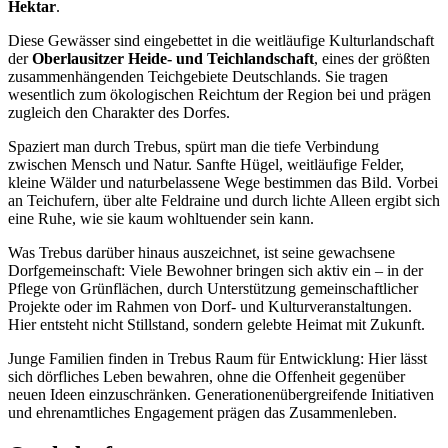
Hektar
.
Diese Gewässer sind eingebettet in die weitläufige Kulturlandschaft
der
Oberlausitzer Heide- und Teichlandschaft
, eines der größten
zusammenhängenden Teichgebiete Deutschlands. Sie tragen
wesentlich zum ökologischen Reichtum der Region bei und prägen
zugleich den Charakter des Dorfes.
Spaziert man durch Trebus, spürt man die tiefe Verbindung
zwischen Mensch und Natur. Sanfte Hügel, weitläufige Felder,
kleine Wälder und naturbelassene Wege bestimmen das Bild. Vorbei
an Teichufern, über alte Feldraine und durch lichte Alleen ergibt sich
eine Ruhe, wie sie kaum wohltuender sein kann.
Was Trebus darüber hinaus auszeichnet, ist seine gewachsene
Dorfgemeinschaft: Viele Bewohner bringen sich aktiv ein – in der
Pflege von Grünflächen, durch Unterstützung gemeinschaftlicher
Projekte oder im Rahmen von Dorf- und Kulturveranstaltungen.
Hier entsteht nicht Stillstand, sondern gelebte Heimat mit Zukunft.
Junge Familien finden in Trebus Raum für Entwicklung: Hier lässt
sich dörfliches Leben bewahren, ohne die Offenheit gegenüber
neuen Ideen einzuschränken. Generationenübergreifende Initiativen
und ehrenamtliches Engagement prägen das Zusammenleben.