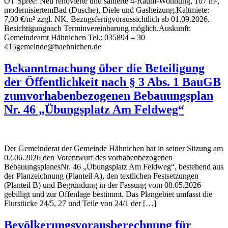
OT Spree: Neu renovierte und sanierte 4-Raum-Wohnung, 107 m²,
modernisiertemBad (Dusche), Diele und Gasheizung.Kaltmiete:
7,00 €/m² zzgl. NK. Bezugsfertigvoraussichtlich ab 01.09.2026.
Besichtigungnach Terminvereinbarung möglich.Auskunft:
Gemeindeamt Hähnichen Tel.: 035894 – 30
415gemeinde@haehnichen.de
Bekanntmachung über die Beteiligung
der Öffentlichkeit nach § 3 Abs. 1 BauGB
zumvorhabenbezogenen Bebauungsplan
Nr. 46 „Übungsplatz Am Feldweg“
Der Gemeinderat der Gemeinde Hähnichen hat in seiner Sitzung am
02.06.2026 den Vorentwurf des vorhabenbezogenen
BebauungsplanesNr. 46 „Übungsplatz Am Feldweg“, bestehend aus
der Planzeichnung (Planteil A), den textlichen Festsetzungen
(Planteil B) und Begründung in der Fassung vom 08.05.2026
gebilligt und zur Offenlage bestimmt. Das Plangebiet umfasst die
Flurstücke 24/5, 27 und Teile von 24/1 der […]
Bevölkerungsvorausberechnung für