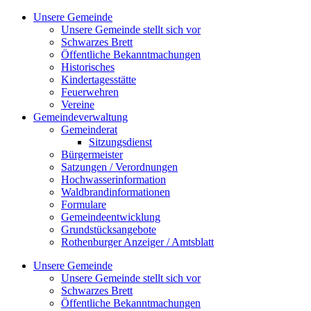
Zum
Unsere Gemeinde
Inhalt
Unsere Gemeinde stellt sich vor
springen
Schwarzes Brett
Öffentliche Bekanntmachungen
Historisches
Kindertagesstätte
Feuerwehren
Vereine
Gemeindeverwaltung
Gemeinderat
Sitzungsdienst
Bürgermeister
Satzungen / Verordnungen
Hochwasserinformation
Waldbrandinformationen
Formulare
Gemeindeentwicklung
Grundstücksangebote
Rothenburger Anzeiger / Amtsblatt
Unsere Gemeinde
Unsere Gemeinde stellt sich vor
Schwarzes Brett
Öffentliche Bekanntmachungen