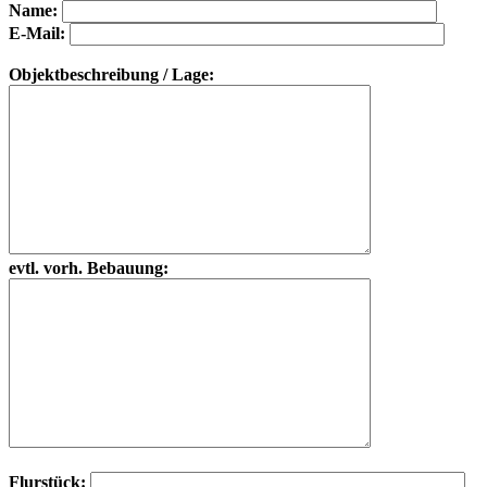
Bitte lasse dieses Feld leer.
Bitte lasse dieses Feld leer.
Name:
E-Mail:
Objektbeschreibung / Lage:
evtl. vorh. Bebauung:
Flurstück: