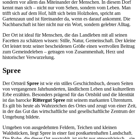
sondern vor allem das Miteinander der Menschen. In diesem Dorf
kennt man sich – nicht nur vom Sehen, sondern vom Leben. Man
trifft sich auf dem Hof, hilft sich beim Holzholen, spricht am
Gartenzaun und ist füreinander da, wenn es darauf ankommt. Die
Nachbarschaft ist hier nicht nur ein Wort, sondern gelebter Alltag.
Der Ort ist ideal für Menschen, die das Landleben mit all seinen
Facetten zu schätzen wissen: Stille, Natur, Gemeinschaft. Der kleine
Ort leistet trotz seiner bescheidenen Größe einen wertvollen Beitrag
zum Gemeindeleben – getragen von Zusammenhalt, Herz und
historischer Verwurzelung.
Spree
Der Ortsteil
Spree
ist wie ein stilles Geschichtsbuch, dessen Seiten
von vergangenen Jahrhunderten, ländlichem Leben und kulturellem
Erbe erzählen. Besonders prägend für das Ortsbild und die Identität
ist das barocke
Rittergut Spree
mit seinem markanten Uhrenturm.
Es gilt bis heute als Wahrzeichen des Ortes und zeugt von einer Zeit,
in der das Gut das wirtschaftliche und gesellschaftliche Zentrum der
Umgebung bildete.
Umgeben von ausgedehnten Feldern, Teichen und kleinen
Waldstücken, liegt Spree in einer fast postkartenhaften Landschaft.
Die Ruhe, die dieser Ort ausstrahlt, ist nicht nur atmosphärisch – sie