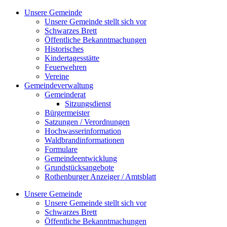
Zum
Unsere Gemeinde
Inhalt
Unsere Gemeinde stellt sich vor
springen
Schwarzes Brett
Öffentliche Bekanntmachungen
Historisches
Kindertagesstätte
Feuerwehren
Vereine
Gemeindeverwaltung
Gemeinderat
Sitzungsdienst
Bürgermeister
Satzungen / Verordnungen
Hochwasserinformation
Waldbrandinformationen
Formulare
Gemeindeentwicklung
Grundstücksangebote
Rothenburger Anzeiger / Amtsblatt
Unsere Gemeinde
Unsere Gemeinde stellt sich vor
Schwarzes Brett
Öffentliche Bekanntmachungen